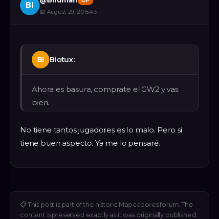
@
Birdman
OP
BI
📅
August 29, 2015
#
3
Biotux:
BI
Ahora es basura, comprate el GW2 y vas
bien.
No tiene tantos jugadores es lo malo. Pero si
tiene buen aspecto. Ya me lo pensaré.
📋
This post is part of the historic Mapeadores forum. The
content is preserved exactly as it was originally published.