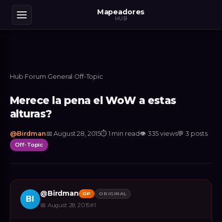
Mapeadores
HUB
Hub
›
Forum
›
General
›
Off-Topic
Merece la pena el WoW a estas
alturas?
@
Birdman
📅
August 28, 2015
⏱
1 min read
👁
335
views
💬
3
posts
Off-Topic
@
Birdman
OP
ORIGINAL
BI
📅
August 28, 2015
#
1