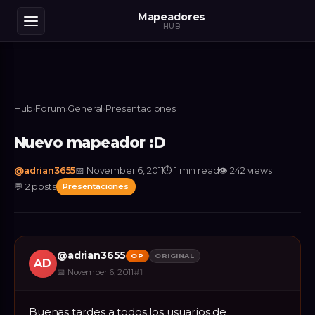
Mapeadores
HUB
Hub
›
Forum
›
General
›
Presentaciones
Nuevo mapeador :D
@
adrian3655
📅
November 6, 2011
⏱
1 min read
👁
242
views
💬
2
posts
Presentaciones
@
adrian3655
OP
ORIGINAL
AD
📅
November 6, 2011
#
1
Buenas tardes a todos los usuarios de