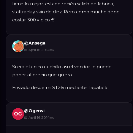
tiene lo mejor, estado recién salido de fabrica,
stattrack y skin de diez. Pero como mucho debe
costar 300 y pico €.
@
Ansega
📅
April 16, 2014
#
4
Si era el unico cuchillo asi el vendor lo puede
poner al precio que quiera.
Enviado desde mi ST26i mediante Tapatalk
@
Ogenvi
OG
📅
April 16, 2014
#
5