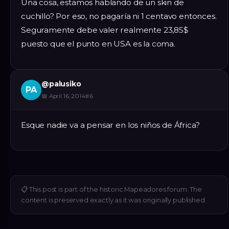
Una cosa, estamos hablando de un skin de
cuchillo? Por eso, no pagaría ni 1 centavo entonces.
Seguramente debe valer realmente 23,85$
puesto que el punto en USA es la coma.
@
palusiko
PA
📅
April 16, 2014
#
6
Esque nadie va a pensar en los niños de África?
📋
This post is part of the historic Mapeadores forum. The
content is preserved exactly as it was originally published.