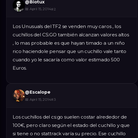
@
Biotux
📅
April 15, 2014
#
2
Los Unusuals del TF2 se venden muy caros , los
cuchillos del CS:GO también alcanzan valores altos
, lo mas probable es que hayan timado a un niño
rico haciendole pensar que un cuchillo vale tanto
cuando yo le sacaría como valor estimado 500
Euros.
@
Escalope
📅
April 15, 2014
#
3
Los cuchillos del cs:go suelen costar alrededor de
100€, pero claro según el estado del cuchillo y que
si tiene o no stattrack varía su precio. Ese cuchillo