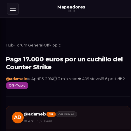
Mapeadores
HUB
Hub
›
Forum
›
General
›
Off-Topic
Paga 17.000 euros por un cuchillo del
Counter Strike
@
adamelx
📅
April 15, 2014
⏱
3 min read
👁
409
views
💬
6
posts
❤️
2
Off-Topic
@
adamelx
OP
ORIGINAL
AD
📅
April 15, 2014
#
1