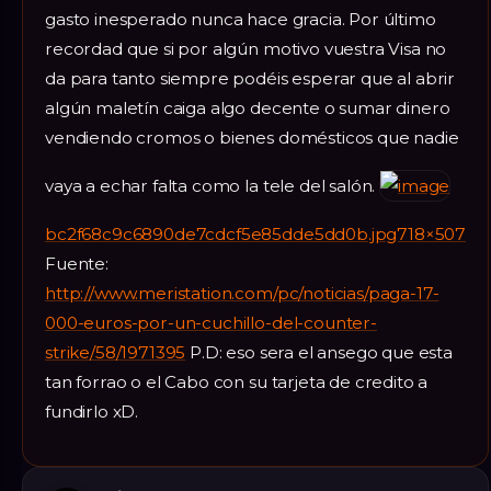
gasto inesperado nunca hace gracia. Por último
recordad que si por algún motivo vuestra Visa no
da para tanto siempre podéis esperar que al abrir
algún maletín caiga algo decente o sumar dinero
vendiendo cromos o bienes domésticos que nadie
vaya a echar falta como la tele del salón.
bc2f68c9c6890de7cdcf5e85dde5dd0b.jpg718×507
Fuente:
http://www.meristation.com/pc/noticias/paga-17-
000-euros-por-un-cuchillo-del-counter-
strike/58/1971395
P.D: eso sera el ansego que esta
tan forrao o el Cabo con su tarjeta de credito a
fundirlo xD.