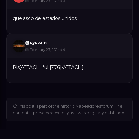
📅
February 23, 2014
#
3
que asco de estados unidos
@
system
📅
February 23, 2014
#
4
Pls[ATTACH=full]776[/ATTACH]
📋
This post is part of the historic Mapeadores forum. The
content is preserved exactly as it was originally published.