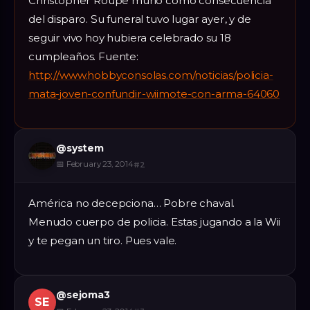
Christopher Roupe murió como consecuencia
del disparo. Su funeral tuvo lugar ayer, y de
seguir vivo hoy hubiera celebrado su 18
cumpleaños. Fuente:
http://www.hobbyconsolas.com/noticias/policia-
mata-joven-confundir-wiimote-con-arma-64060
@
system
📅
February 23, 2014
#
2
América no decepciona… Pobre chaval.
Menudo cuerpo de policia. Estas jugando a la Wii
y te pegan un tiro. Pues vale.
@
sejoma3
SE