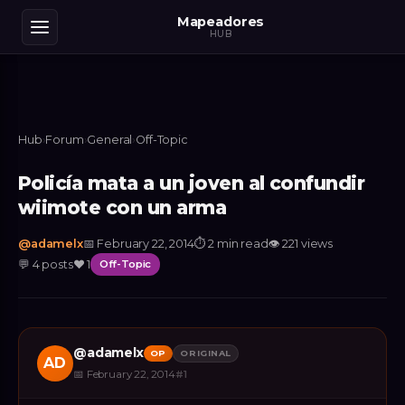
Mapeadores
HUB
Hub
›
Forum
›
General
›
Off-Topic
Policía mata a un joven al confundir
wiimote con un arma
@
adamelx
📅
February 22, 2014
⏱
2 min read
👁
221
views
💬
4
posts
❤️
1
Off-Topic
@
adamelx
OP
ORIGINAL
AD
📅
February 22, 2014
#
1