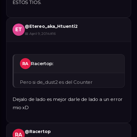
ESTOS TIOS.
@
Etereo_aka_Htuenti2
ET
📅
April 9, 2014
#
16
Racertop:
RA
Pero si de_dust2 es del Counter
Dejalo de lado es mejor darle de lado a un error
mio xD
@
Racertop
RA