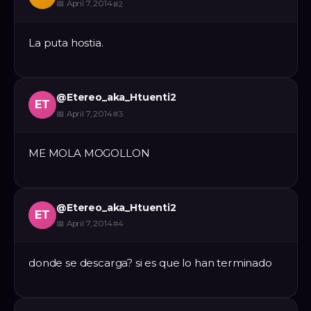
📅
April 7, 2014
#
2
La puta hostia.
@
Etereo_aka_Htuenti2
ET
📅
April 7, 2014
#
3
ME MOLA MOGOLLON
@
Etereo_aka_Htuenti2
ET
📅
April 7, 2014
#
4
donde se descarga? si es que lo han terminado