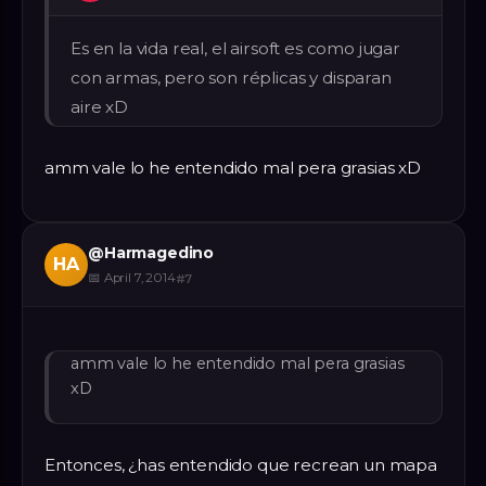
Es en la vida real, el airsoft es como jugar
con armas, pero son réplicas y disparan
aire xD
amm vale lo he entendido mal pera grasias xD
@
Harmagedino
HA
📅
April 7, 2014
#
7
amm vale lo he entendido mal pera grasias
xD
Entonces, ¿has entendido que recrean un mapa