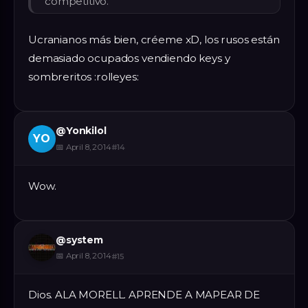
competitivo.
Ucranianos más bien, créeme xD, los rusos están
demasiado ocupados vendiendo keys y
sombreritos :rolleyes:
@
Yonkilol
YO
📅
April 8, 2014
#
14
Wow.
@
system
📅
April 8, 2014
#
15
Dios. ALA MORELL. APRENDE A MAPEAR DE