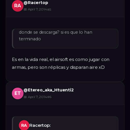
@
Racertop
RA
📅
April 7, 2014
#
5
donde se descarga? si es que lo han
terminado
Es en la vida real, el airsoft es como jugar con
armas, pero son réplicas y disparan aire xD
@
Etereo_aka_Htuenti2
ET
📅
April 7, 2014
#
6
Racertop:
RA