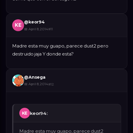
@
keor94
KE
📅
April 8, 2014
#
11
Madre esta muy guapo, parece dust2 pero
destruido jaja Y donde esta?
@
Ansega
📅
April 8, 2014
#
12
keor94:
KE
Madre esta muy guapo, parece dust2