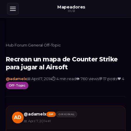
Mapeadores
HUB
Hub
›
Forum
›
General
›
Off-Topic
Recrean un mapa de Counter Strike
para jugar al Airsoft
@
adamelx
📅
April 7, 2014
⏱
4 min read
👁
760
views
💬
17
posts
❤️
4
Off-Topic
@
adamelx
OP
ORIGINAL
AD
📅
April 7, 2014
#
1