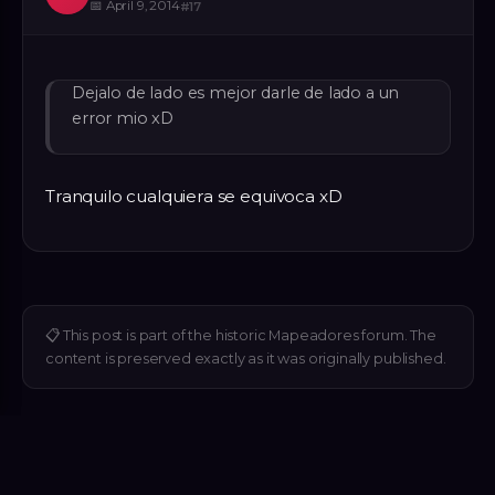
📅
April 9, 2014
#
17
Dejalo de lado es mejor darle de lado a un
error mio xD
Tranquilo cualquiera se equivoca xD
📋
This post is part of the historic Mapeadores forum. The
content is preserved exactly as it was originally published.