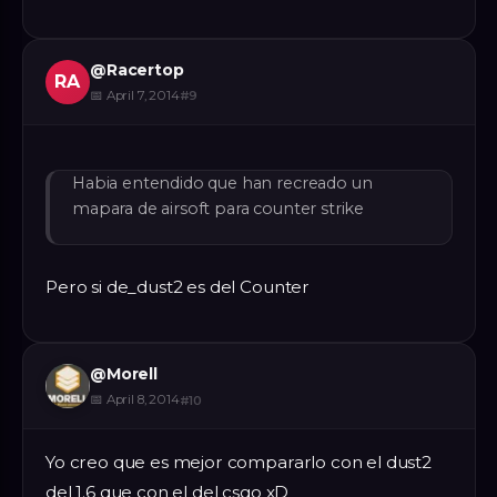
@
Racertop
RA
📅
April 7, 2014
#
9
Habia entendido que han recreado un
mapara de airsoft para counter strike
Pero si de_dust2 es del Counter
@
Morell
📅
April 8, 2014
#
10
Yo creo que es mejor compararlo con el dust2
del 1.6 que con el del csgo xD