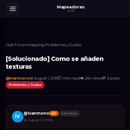
Mapeadores
HUB
Hub
›
Forum
›
Mapping
›
Problemas y Dudas
[Solucionado] Como se añaden
texturas
@
Ivanmono
📅
August 1, 2011
⏱
1 min read
👁
264
views
💬
3
posts
Problemas y Dudas
@
Ivanmono
OP
ORIGINAL
IV
📅
August 1, 2011
#
1