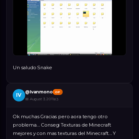
Un saludo Snake
@
Ivanmono
OP
IV
📅
August 3, 2011
#
3
Ok muchas Gracias pero aora tengo otro
problema… Consegi Texturas de Minecraft
mejores y con mas texturas del Minecraft… Y