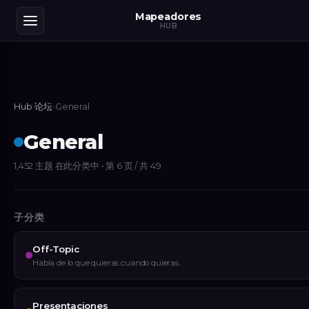
Mapeadores
HUB
Hub
›
论坛
›
General
General
1,452
主题
在此分类中
• 第 6 页 / 共 49
子分类
Off-Topic
Habla de lo que quieras cuando quieras.
Presentaciones