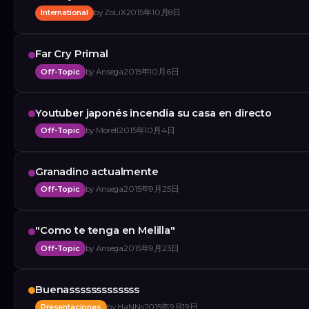
International
by
ZoLiX
2015年10月8日
Far Cry Primal
Off-Topic
by
Ansega
2015年10月6日
Youtuber japonés incendia su casa en directo
Off-Topic
by
Morell
2015年10月4日
Granadino actualmente
Off-Topic
by
Ansega
2015年9月25日
"Como te tenga en Melilla"
Off-Topic
by
Ansega
2015年9月23日
Buenasssssssssssss
Presentaciones
by
HaNNs
2015年9月19日