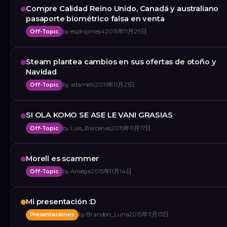
Compre Calidad Reino Unido, Canadá y australiano
pasaporte biométrico falsa en venta
Off-Topic
by
espirojimes4
2015年11月29日
Steam plantea cambios en sus ofertas de otoño y
Navidad
Off-Topic
by
adamelx
2015年11月21日
SI OLA KOMO SE ASE LE VANI GRASIAS
Off-Topic
by
Luis_Barcenas
2015年11月17日
Morell es scammer
Off-Topic
by
Ansega
2015年11月14日
Mi presentación :D
Presentaciones
by
Brandon_Luna
2015年11月13日