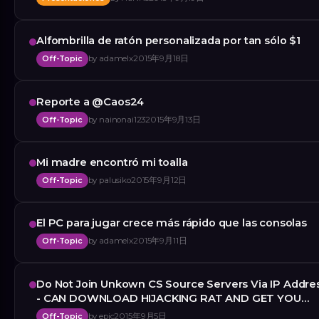
Alfombrilla de ratón personalizada por tan sólo $1
Off-Topic
by
adamelx
2015年9月18日
Reporte a @Caos24
Off-Topic
by
nainonai123
2015年9月13日
Mi madre encontró mi toalla
Off-Topic
by
palusiko
2015年9月12日
El PC para jugar crece más rápido que las consolas
Off-Topic
by
adamelx
2015年9月11日
Do Not Join Unkown CS Source Servers Via IP Addre
- CAN DOWNLOAD HIJACKING RAT AND GET YOU
VAC'd
Off-Topic
by
epic
2015年9月5日