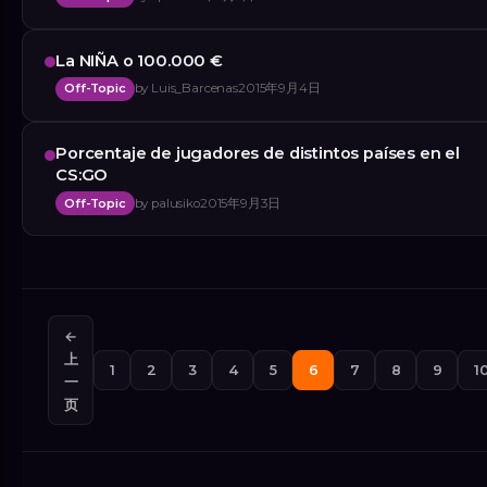
La NIÑA o 100.000 €
Off-Topic
by
Luis_Barcenas
2015年9月4日
Porcentaje de jugadores de distintos países en el
CS:GO
Off-Topic
by
palusiko
2015年9月3日
←
上
1
2
3
4
5
6
7
8
9
1
一
页