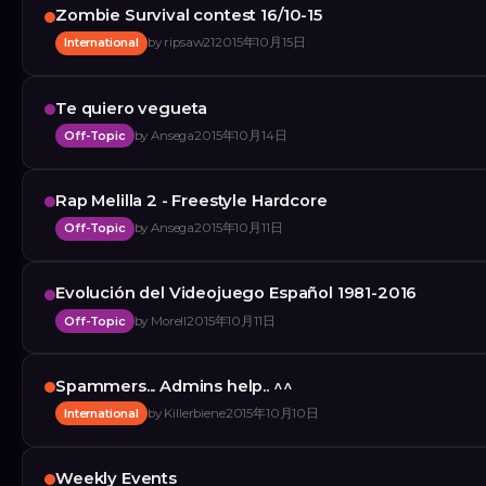
Zombie Survival contest 16/10-15
International
by
ripsaw21
2015年10月15日
Te quiero vegueta
Off-Topic
by
Ansega
2015年10月14日
Rap Melilla 2 - Freestyle Hardcore
Off-Topic
by
Ansega
2015年10月11日
Evolución del Videojuego Español 1981-2016
Off-Topic
by
Morell
2015年10月11日
Spammers... Admins help.. ^^
International
by
Killerbiene
2015年10月10日
Weekly Events