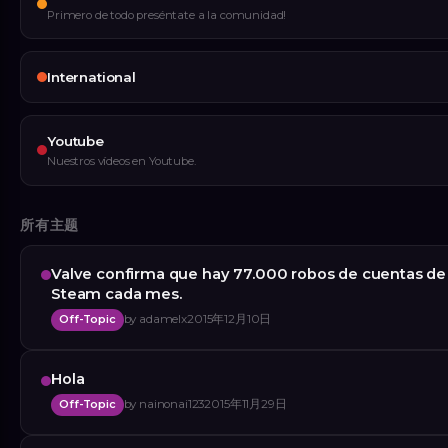
Primero de todo preséntate a la comunidad!
International
Youtube
Nuestros vídeos en Youtube.
所有主题
Valve confirma que hay 77.000 robos de cuentas de
Steam cada mes.
Off-Topic
by
adamelx
2015年12月10日
Hola
Off-Topic
by
nainonai123
2015年11月29日