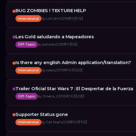
BUG ZOMBIES ! TEXTURE HELP
International
by
Lotctllm
2015年11月11日
Les Gold saludando a Mapeadores
Off-Topic
by
palusiko
2015年11月1日
Is there any english Admin application/translation?
International
by
weezy
2015年10月26日
Trailer Oficial Star Wars 7 : El Despertar de la Fuerza
Off-Topic
by
Olivera_2
2015年10月23日
Supporter Status gone
International
by
Cpt.Noah
2015年10月19日