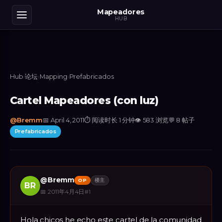
Mapeadores
HUB
Hub
›
论坛
›
Mapping
›
Prefabricados
Cartel Mapeadores (con luz)
@
Bremm
📅
April 4, 2011
⏱
阅读时长 1 分钟
👁
583
浏览
💬
8
帖子
Prefabricados
@
Bremm
OP
楼主
BR
📅
2011年4月4日
#
1
Hola chicos he echo este cartel de la comunidad