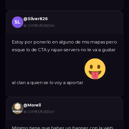
@
Sliver826
SL
📅
2011年5月25日
#
6
Estoy por ponerlo en alguno de mis mapas pero
esque lo de CTA y rajuvi-servers no le va a gustar
al clan a quien se lo voy a aportar
@
Morell
📅
2011年5月25日
#
7
Mínimo tiene que haber un banner con la web