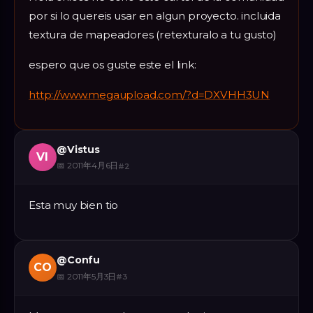
por si lo quereis usar en algun proyecto. incluida
textura de mapeadores (retexturalo a tu gusto)
espero que os guste este el link:
http://www.megaupload.com/?d=DXVHH3UN
@
Vistus
VI
📅
2011年4月6日
#
2
Esta muy bien tio
@
Confu
CO
📅
2011年5月3日
#
3