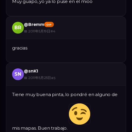
Muy guapo, yo ya lo puse en el mioo
@
Bremm
OP
BR
📅
2011年5月19日
#
4
gracias
@
snK1
SN
📅
2011年5月23日
#
5
Tiene muy buena pinta, lo pondré en alguno de
mis mapas. Buen trabajo.