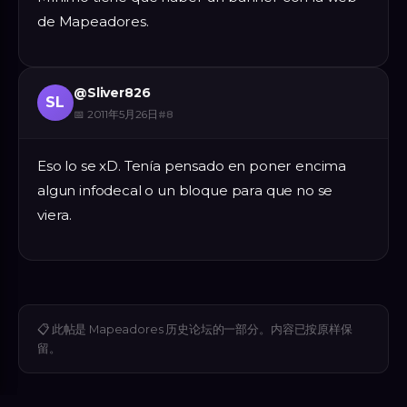
de Mapeadores.
@
Sliver826
SL
📅
2011年5月26日
#
8
Eso lo se xD. Tenía pensado en poner encima
algun infodecal o un bloque para que no se
viera.
📋
此帖是 Mapeadores 历史论坛的一部分。内容已按原样保
留。