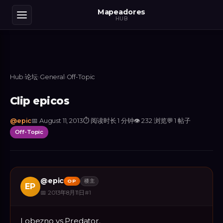
Mapeadores
HUB
Hub
›
论坛
›
General
›
Off-Topic
Clip epicos
@
epic
📅
August 11, 2013
⏱
阅读时长 1 分钟
👁
232
浏览
💬
1
帖子
Off-Topic
@
epic
OP
楼主
EP
📅
2013年8月11日
#
1
Lobezno vs Predator.