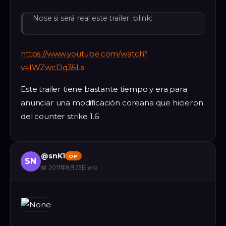
Nose si será real este trailer :blink:
https://www.youtube.com/watch?
v=IWZwcDq35Ls
Este trailer tiene bastante tiempo y era para
anunciar una modificación coreana que hicieron
del counter strike 1.6
@
snK1
OP
SN
📅
2011年8月23日
#
10