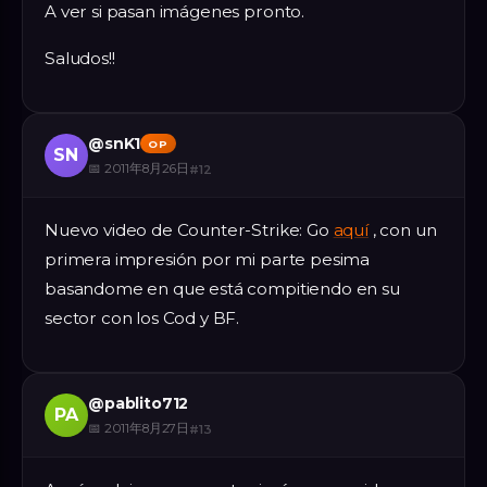
A ver si pasan imágenes pronto.
Saludos!!
@
snK1
OP
SN
📅
2011年8月26日
#
12
Nuevo video de Counter-Strike: Go
aquí
, con un
primera impresión por mi parte pesima
basandome en que está compitiendo en su
sector con los Cod y BF.
@
pablito712
PA
📅
2011年8月27日
#
13