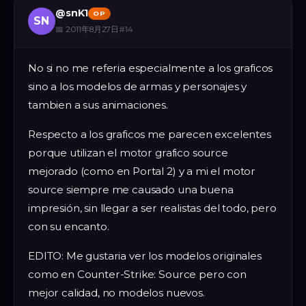
@
snK1
OP
SN
📅
2011年8月27日
#
14
No si no me referia especialmente a los graficos
sino a los modelos de armas y personajes y
tambien a sus animaciones.
Respecto a los graficos me parecen excelentes
porque utilizan el motor grafico source
mejorado (como en Portal 2) y a mi el motor
source siempre me causado una buena
impresión, sin llegar a ser realistas del todo, pero
con su encanto.
EDITO: Me gustaria ver los modelos originales
como en Counter-Strike: Source pero con
mejor calidad, no modelos nuevos.