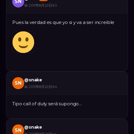
SN
📅
2011年8月22日
#
3
Pues la verdad es que yo si y va a ser increible
@
snake
SN
📅
2011年8月22日
#
4
Tipo call of duty será supongo…
@
snake
SN