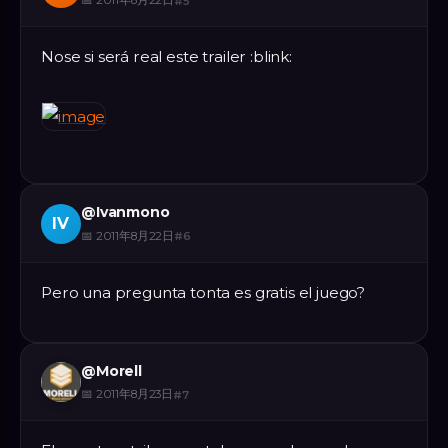
📅
2011年8月22日
#
5
Nose si será real este trailer :blink:
@
Ivanmono
IV
📅
2011年8月22日
#
6
Pero una pregunta tonta es gratis el juego?
@
Morell
📅
2011年8月23日
#
7