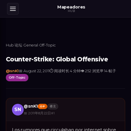
Mapeadores
HUB
Hub
›
论坛
›
General
›
Off-Topic
Counter-Strike: Global Offensive
@
snK1
📅
August 22, 2011
⏱
阅读时长 4 分钟
👁
252
浏览
💬
14
帖子
Off-Topic
@
snK1
OP
楼主
SN
📅
2011年8月22日
#
1
Los rumores que circulaban por internet sobre