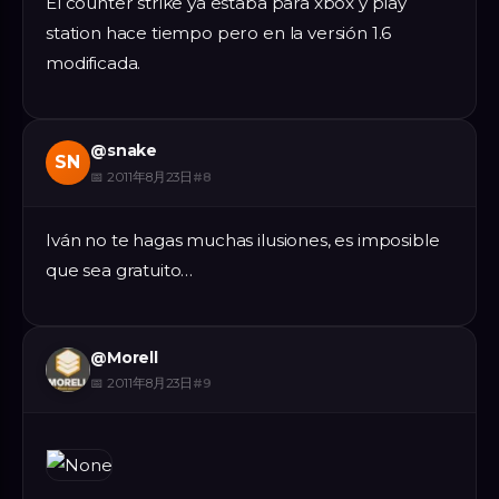
El counter strike ya estaba para xbox y play
station hace tiempo pero en la versión 1.6
modificada.
@
snake
SN
📅
2011年8月23日
#
8
Iván no te hagas muchas ilusiones, es imposible
que sea gratuito…
@
Morell
📅
2011年8月23日
#
9