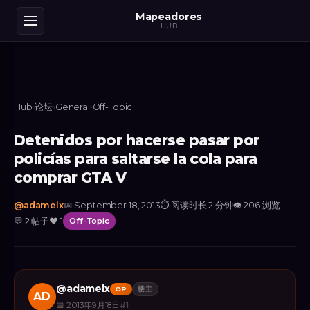
Mapeadores
HUB
Hub
›
论坛
›
General
›
Off-Topic
Detenidos por hacerse pasar por
policías para saltarse la cola para
comprar GTA V
@
adamelx
📅
September 18, 2013
⏱
阅读时长 2 分钟
👁
206
浏览
💬
2
帖子
❤️
1
Off-Topic
@
adamelx
OP
楼主
AD
📅
2013年9月18日
#
1