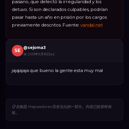
paisano, que detectó la irregularidad y los
detuvo. Si son declarados culpables, podrían
pasar hasta un año en prisión por los cargos
previamente descritos. Fuente:
vandal.net
@
sejoma3
SE
📅
2013年9月19日
#
2
jajajajaja que bueno la gente esta muy mal
📋
此帖是 Mapeadores 历史论坛的一部分。内容已按原样保
留。