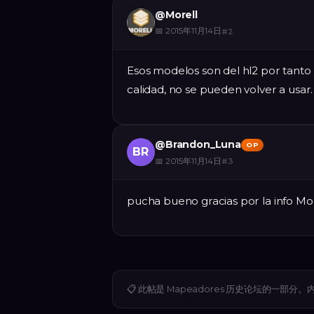
@
Morell
📅
2015年11月14日
#
2
Esos modelos son del hl2 por tanto r
calidad, no se pueden volver a usar.
@
Brandon_Luna
OP
BR
📅
2015年11月14日
#
3
pucha bueno gracias por la info Mo
📋
此帖是 Mapeadores 历史论坛的一部分