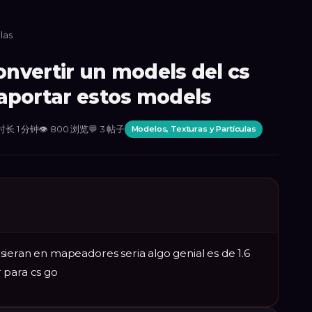
las
nvertir un models del cs
a aportar estos models
长 1 分钟
👁
800
浏览
💬
3
帖子
Modelos, Texturas y Partículas
sieran en mapeadores seria algo genial es de 1.6
 para cs go