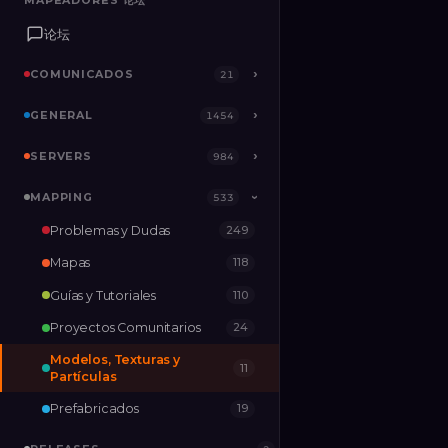
MAPEADORES 论坛
MAPEADORES 论坛
论坛
论坛
COMUNICADOS
COMUNICADOS
›
›
21
21
GENERAL
GENERAL
›
›
1454
1454
SERVERS
SERVERS
›
›
984
984
MAPPING
MAPPING
›
533
533
›
Problemas y Dudas
249
RELEASES
2
Mapas
118
Guías y Tutoriales
110
Proyectos Comunitarios
24
Modelos, Texturas y
11
Partículas
Prefabricados
19