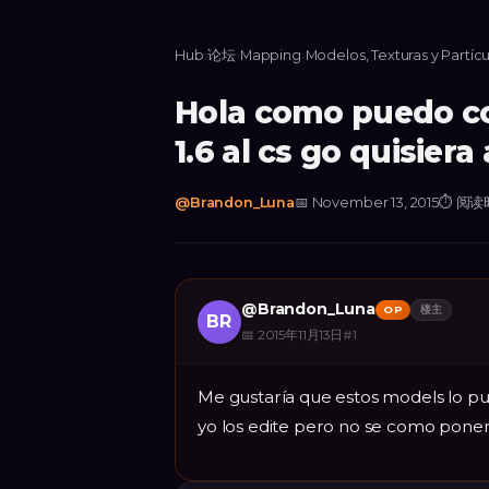
Hub
›
论坛
›
Mapping
›
Modelos, Texturas y Partícu
Hola como puedo co
1.6 al cs go quisier
@
Brandon_Luna
📅
November 13, 2015
⏱
阅读时
@
Brandon_Luna
OP
楼主
BR
📅
2015年11月13日
#
1
Me gustaría que estos models lo pu
yo los edite pero no se como poner