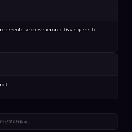
ealmente se convirtieron al 1.6 y bajaron la
rell
。内容已按原样保留。