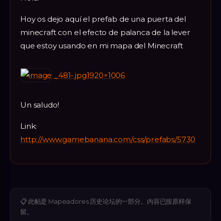
Hoy os dejo aquí el prefab de una puerta del
minecraft con el efecto de palanca de la lever
que estoy usando en mi mapa del Minecraft
_481-.jpg1920×1006
Un saludo!
Link:
http://www.gamebanana.com/css/prefabs/5730
📋
此帖是 Mapeadores 历史论坛的一部分。内容已按原样保
留。