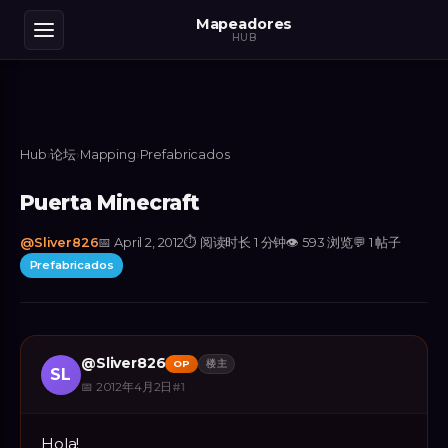
Mapeadores
HUB
Hub
›
论坛
›
Mapping
›
Prefabricados
Puerta Minecraft
@
Sliver826
📅
April 2, 2012
⏱
阅读时长 1 分钟
👁
593
浏览
💬
1
帖子
Prefabricados
@
Sliver826
OP
楼主
SL
📅
2012年4月2日
#
1
Hola!