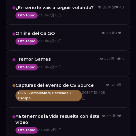
¿En serio le vais a seguir votando?
👁
691
💬
51
❤️
48
Off-Topic
2015年7月18日
Online del CS:GO
👁
357
💬
6
❤️
1
Off-Topic
2015年5月23日
Tremor Games
👁
427
💬
6
❤️
5
Off-Topic
2015年3月29日
Capturas del evento de CS Source
👁
600
💬
1
2014年12月28
CS:S | ZombieMod | Barricada +
Escape
日
Ya tenemos la vida resuelta con éste
👁
229
💬
1
❤️
1
vídeo
Off-Topic
2014年12月2日