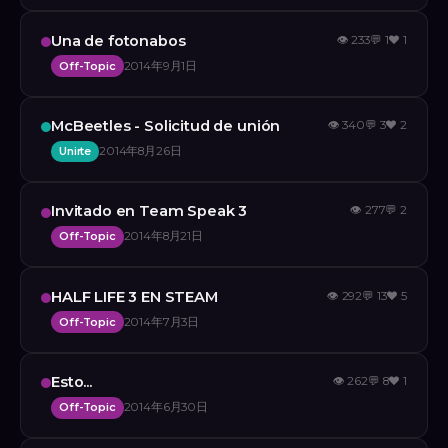
Una de fotonabos
👁
233
💬
1
❤️
1
Off-Topic
2014年9月1日
McBeetles - Solicitud de unión
👁
340
💬
3
❤️
2
Unirte
2014年8月26日
Invitado en Team Speak 3
👁
277
💬
2
Off-Topic
2014年8月21日
HALF LIFE 3 EN STEAM
👁
292
💬
13
❤️
5
Off-Topic
2014年7月3日
Esto...
👁
262
💬
8
❤️
1
Off-Topic
2014年6月30日