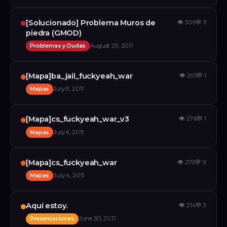
[Solucionado] Problema Muros de
👁
309
💬
3
piedra (GMOD)
Problemas y Dudas
August 29, 2011
[Mapa]ba_jail_fuckyeah_war
👁
293
💬
1
Mapas
July 9, 2011
[Mapa]cs_fuckyeah_war_v3
👁
276
💬
1
Mapas
July 6, 2011
[Mapa]cs_fuckyeah_war
👁
279
💬
9
Mapas
July 4, 2011
Aquí estoy.
👁
214
💬
5
Presentaciones
June 30, 2011