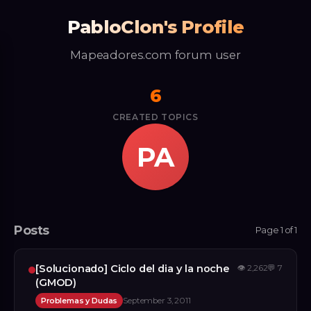
PabloClon's Profile
Mapeadores.com forum user
6
CREATED TOPICS
PA
Posts
Page 1 of 1
[Solucionado] Ciclo del dia y la noche
👁
2,262
💬
7
(GMOD)
Problemas y Dudas
September 3, 2011