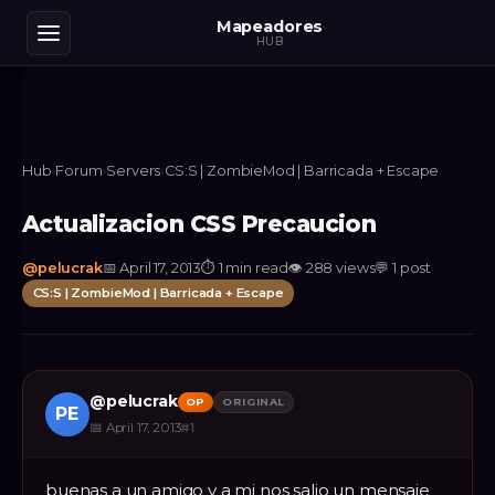
Mapeadores
HUB
Hub
›
Forum
›
Servers
›
CS:S | ZombieMod | Barricada + Escape
Actualizacion CSS Precaucion
@
pelucrak
📅
April 17, 2013
⏱
1 min read
👁
288
views
💬
1
post
CS:S | ZombieMod | Barricada + Escape
@
pelucrak
OP
ORIGINAL
PE
📅
April 17, 2013
#
1
buenas a un amigo y a mi nos salio un mensaje