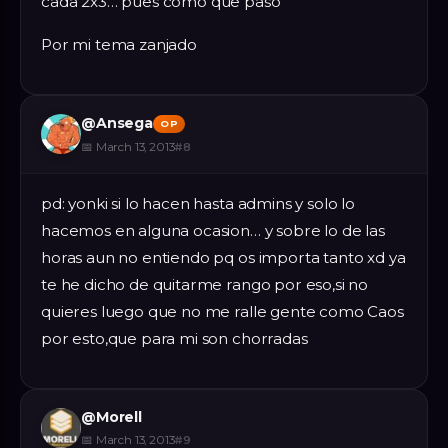
cada 2x3… pues como que paso
Por mi tema zanjado
@
Ansega
OP
📅
March 13, 2013
#
8
pd: yonki si lo hacen hasta admins y solo lo
hacemos en alguna ocasion… y sobre lo de las
horas aun no entiendo pq os importa tanto xd ya
te he dicho de quitarme rango por eso,si no
quieres luego que no me ralle gente como Caos
por esto,que para mi son chorradas
@
Morell
📅
March 13, 2013
#
9