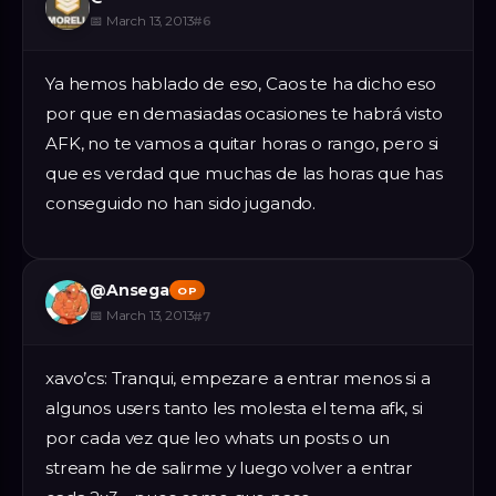
📅
March 13, 2013
#
6
Ya hemos hablado de eso, Caos te ha dicho eso
por que en demasiadas ocasiones te habrá visto
AFK, no te vamos a quitar horas o rango, pero si
que es verdad que muchas de las horas que has
conseguido no han sido jugando.
@
Ansega
OP
📅
March 13, 2013
#
7
xavo’cs: Tranqui, empezare a entrar menos si a
algunos users tanto les molesta el tema afk, si
por cada vez que leo whats un posts o un
stream he de salirme y luego volver a entrar