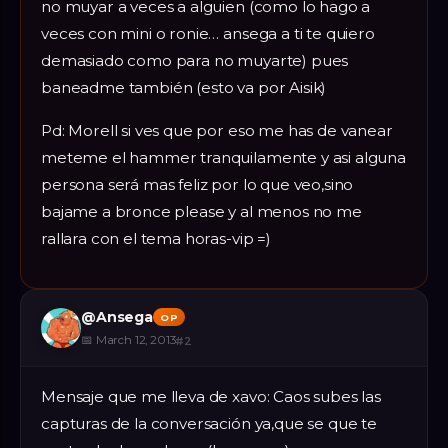
no muyar a veces a alguien (como lo hago a
veces con mini o ronie… ansega a ti te quiero
demasiado como para no muyarte) pues
baneadme también (esto va por Aisik)
Pd: Morell si ves que por eso me has de vanear
meteme el hammer tranquilamente y asi alguna
persona será mas feliz por lo que veo,sino
bajame a bronce please y al menos no me
rallara con el tema horas-vip =)
@
Ansega
OP
📅
March 12, 2013
#
2
Mensaje que me lleva de xavo: Caos subes las
capturas de la conversación ya,que se que te