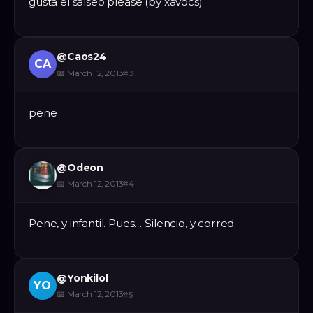
gusta el salseo please (by xavocs)
@
Caos24
CA
📅
March 12, 2013
#
3
pene
@
Odeon
📅
March 12, 2013
#
4
Pene, y infantil. Pues… Silencio, y corred.
@
Yonkilol
YO
📅
March 12, 2013
#
5