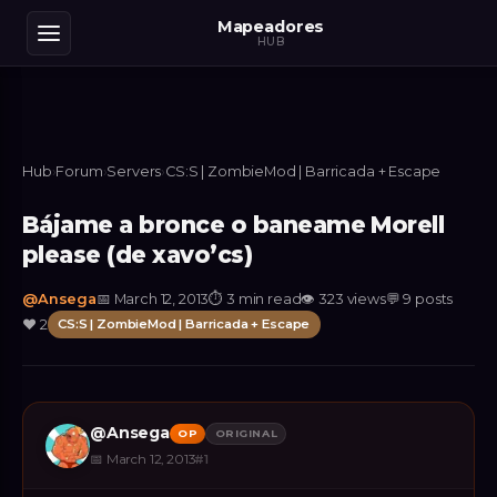
Mapeadores
HUB
Hub
›
Forum
›
Servers
›
CS:S | ZombieMod | Barricada + Escape
Bájame a bronce o baneame Morell
please (de xavo’cs)
@
Ansega
📅
March 12, 2013
⏱
3 min read
👁
323
views
💬
9
posts
❤️
2
CS:S | ZombieMod | Barricada + Escape
@
Ansega
OP
ORIGINAL
📅
March 12, 2013
#
1