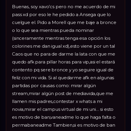
Buenas, soy xavo’cs pero no me acuerdo de mi
pass xd por eso le he pedido a Ansega que lo
cuelgue el. Pido a Morell que me baje a bronce
o lo que sea mientras pueda nominar
(sinceramente mientras tenga esa opción los
colorines me dan igual xd),esto viene por un tal
Caos que no para de darme la lata con que me
quedo afk para pillar horas para vip,asi el estará
contento pq sere bronce y yo seguire igual de
feliz con mi vida. Si al quedarme afk en algunas
partidas por causas como: mirar algún
stream,mirar algún post de mediavida,que me
llamen mis padres,contestar x whats a mi
novia,mirar el campus virtual de mi uni… si esto
es motivo de ban,vaneadme lo que haga falta o
permabaneadme Tambien,si es motivo de ban