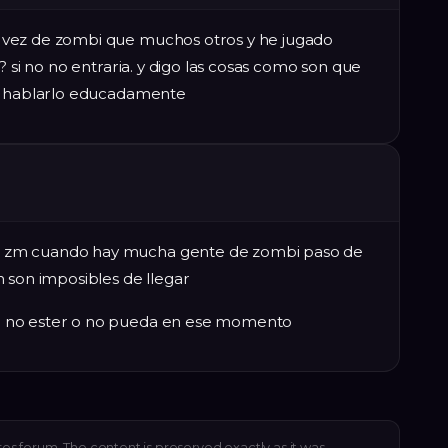
 vez de zombi que muchos otros y he jugado
? si no no entraria. y digo las cosas como son que
 a hablarlo educadamente
 zm cuando hay mucha gente de zombi paso de
 son imposibles de llegar
e no ester o no pueda en ese momento
res forum. The content is preserved exactly as it was