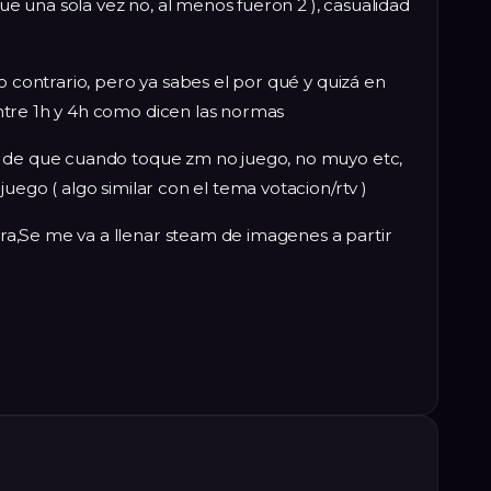
fue una sola vez no, al menos fueron 2 ), casualidad
o contrario, pero ya sabes el por qué y quizá en
ntre 1h y 4h como dicen las normas
o de que cuando toque zm no juego, no muyo etc,
uego ( algo similar con el tema votacion/rtv )
a,Se me va a llenar steam de imagenes a partir