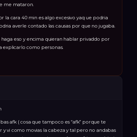
que me mataron.
r la cara 40 min es algo excesivo yaq ue podria
ria averle contado las causas por que no jugaba.
 haga eso y encima quieran hablar privaddo por
a explicarlo como personas.
n
as afk ( cosa que tampoco es “afk” porque te
 y vi como movias la cabeza y tal pero no andabas