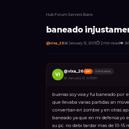
Hub
›
Forum
›
Servers
›
Bans
baneado injustame
@
vixa_26
📅
January 12, 2013
⏱
2 min read
👁
34
@
vixa_26
OP
ORIGINAL
VI
📅
January 12, 2013
#
1
buenas soy vixa y fui baneado por e
que llevaba varias partidas sin mo
convertian en zombie y en otras ap
baneado ya que en mi defensa yo 
su pc. no debi tardar mas de 10-15