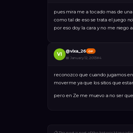
pues mira me a tocado mas de una
como tal de eso se trata el juego no
por eso doy la cara y no me niego
@
vixa_26
OP
VI
📅
January 12, 2013
#
4
reconozco que cuando jugamos en
moverme ya que los sitios que estan
pero en Ze me muevo a no ser qu
📋
This post is part of the historic Mapeado