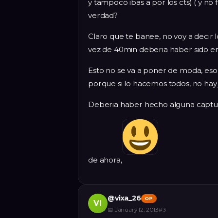
y tampoco ibas a por los cts) ( y no 
verdad?
Claro que te banee, no voy a decir l
vez de 40min deberia haber sido e
Esto no se va a poner de moda, es
porque si lo hacemos todos, no hay j
Deberia haber hecho alguna captur
de ahora,
@
vixa_26
OP
VI
📅
January 12, 2013
#
3