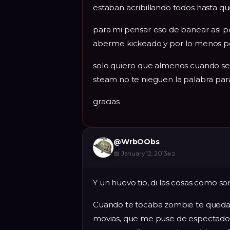
estaban acribillando todos hasta 
para mi pensar eso de banear asi po
aberme kickeado y por lo menos pod
solo quiero que almenos cuando se
steam no te nieguen la palabra par
gracias
@
WrbOObs
📅
January 12, 2013
#
2
Y un huevo tio, di las cosas como so
Cuando te tocaba zombie te quedab
movias, que me puse de espectador