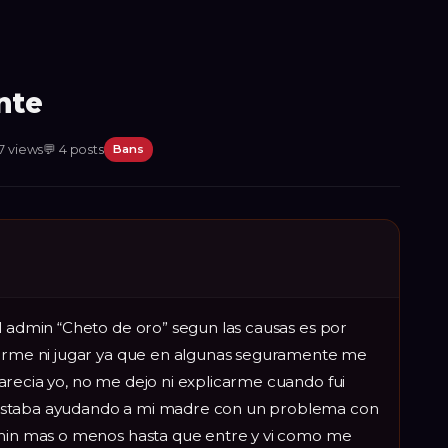
nte
7
views
💬
4
posts
Bans
l admin “Cheto de oro” segun las causas es por
verme ni jugar ya que en algunas seguramente me
arecia yo, no me dejo ni explicarme cuando fui
estaba ayudando a mi madre con un problema con
 min mas o menos hasta que entre y vi como me