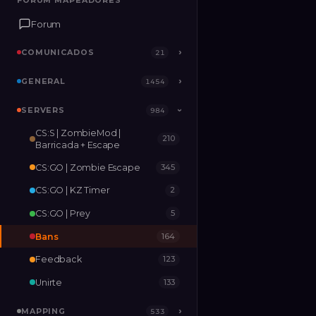
FORUM MAPEADORES
FORUM MAPEADORES
Forum
Forum
COMUNICADOS
COMUNICADOS
›
›
21
21
GENERAL
GENERAL
›
›
1454
1454
SERVERS
SERVERS
›
984
984
›
CS:S | ZombieMod |
210
MAPPING
›
533
Barricada + Escape
CS:GO | Zombie Escape
345
RELEASES
2
CS:GO | KZ Timer
2
CS:GO | Prey
5
Bans
164
Feedback
123
Unirte
133
MAPPING
›
533