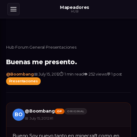
Mapeadores
HUB
Hub
›
Forum
›
General
›
Presentaciones
Buenas me presento.
@
Boombang
📅
July 15, 2012
⏱
1 min read
👁
252
views
💬
1
post
Presentaciones
@
Boombang
OP
ORIGINAL
BO
📅
July 15, 2012
#
1
Bueno Soy nuevo tanto en minecraft como en