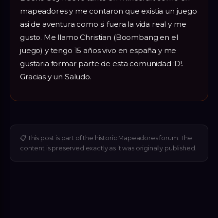
mapeadores y me contaron que existia un juego
asi de aventura como si fuera la vida real y me
gusto. Me llamo Christian (Boombang en el
juego) y tengo 15 años vivo en españa y me
gustaria formar parte de esta comunidad :D!.
Gracias y un Saludo.
📋
This post is part of the historic Mapeadores forum. The
content is preserved exactly as it was originally published.