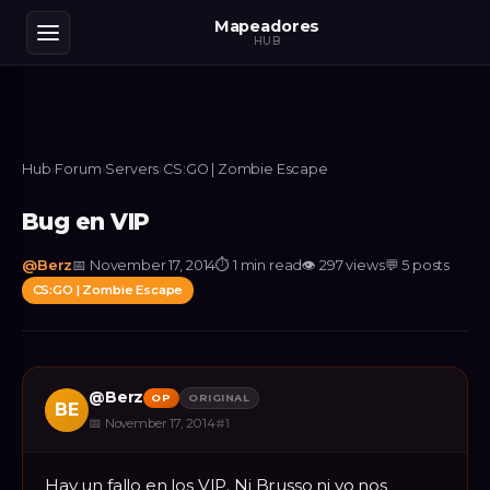
Mapeadores
HUB
Hub
›
Forum
›
Servers
›
CS:GO | Zombie Escape
Bug en VIP
@
Berz
📅
November 17, 2014
⏱
1 min read
👁
297
views
💬
5
posts
CS:GO | Zombie Escape
@
Berz
OP
ORIGINAL
BE
📅
November 17, 2014
#
1
Hay un fallo en los VIP. Ni Brusso ni yo nos