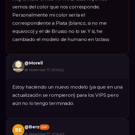
vemos del color que nos corresponde.
Personalmente mi color sería el
correspondiente a Plata (blanco, si no me
equivoco) y el de Brusso no lo se. Y si, he
cambiado el modelo de humano en !zclass
@
Morell
📅
November 17, 2014
#
2
Estoy haciendo un nuevo modelo (ya que en una
actualización se rompieron) para los VIPS pero
aún no lo tengo terminado.
@
Berz
OP
BE
📅
November 17, 2014
#
3