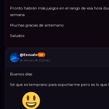
Pronto habrán más juegos en el rango de esa hora dur
semana
Muchas gracias de antemano
Saludos
@
Escualo
OP
📅
January 18, 2020
#
2
Buenos días
Sé que es temprano para soportarme pero es lo que t