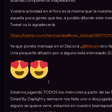
Buenas compañeros mapeadores
Vuestra actividad en el foro es la misma que la nuestr
aquella poca gente que lee, si podéis difundir este me
Tweet os lo agradecería
https://twitter.com/hermandadfenix_/status/1181770
Ya que ponéis mensaje en el Discord. ¿
@Morell
otro f
Una pequeña difusión por si alguno esta interesado (G
)
Estamos jugando TODOS los miércoles a partir de las 
Dead By Daylight y siempre nos falta uno o dos jugador
alguno se quiere venir, estamos en nuestro teamspeak