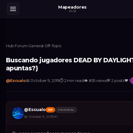
Mapeadores
HUB
Hub
›
Forum
›
General
›
Off-Topic
Buscando jugadores DEAD BY DAYLIGHT
apuntas?)
@
Escualo
📅
October 9, 2019
⏱
2 min read
👁
855
views
💬
2
posts
❤️
1
@
Escualo
OP
ORIGINAL
📅
October 9, 2019
#
1