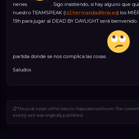
nenes
. Sigo insistiendo, si hay alguno que qu
nuestro TEAMSPEAK (
ts3.hermandadfenix.es
) los MIÉ
19h para jugar al DEAD BY DAYLIGHT será bienvenido.
partida donde se nos complica las cosas
Saludos
📋
This post is part of the historic Mapeadores forum. The conten
exactly as it was originally published.