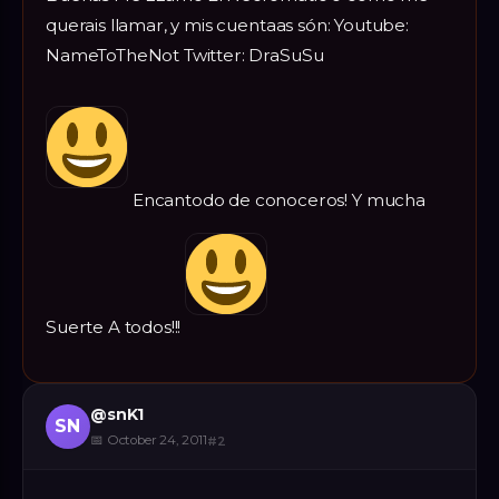
querais llamar, y mis cuentaas són: Youtube:
NameToTheNot Twitter: DraSuSu
Encantodo de conoceros! Y mucha
Suerte A todos!!!
@
snK1
SN
📅
October 24, 2011
#
2