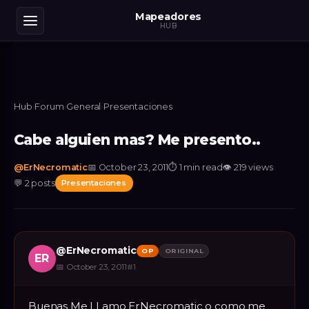
Mapeadores
HUB
Hub
›
Forum
›
General
›
Presentaciones
Cabe alguien mas? Me presento..
@
ErNecromatic
📅
October 23, 2011
⏱
1 min read
👁
219
views
💬
2
posts
Presentaciones
@
ErNecromatic
OP
ORIGINAL
ER
📅
October 23, 2011
#
1
Buenas Me LLamo ErNecromatic o como me