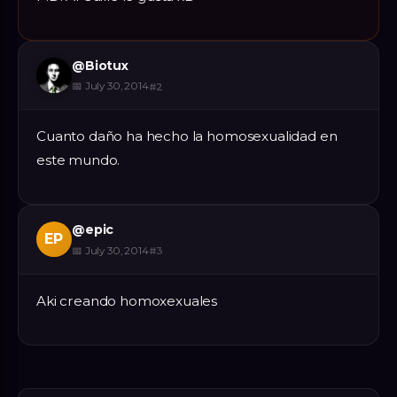
@
Biotux
📅
July 30, 2014
#
2
Cuanto daño ha hecho la homosexualidad en
este mundo.
@
epic
EP
📅
July 30, 2014
#
3
Aki creando homoxexuales