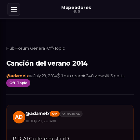
Mapeadores
HUB
Hub
›
Forum
›
General
›
Off-Topic
Canción del verano 2014
@
adamelx
📅
July 29, 2014
⏱
1 min read
👁
248
views
💬
3
posts
Off-Topic
@
adamelx
OP
ORIGINAL
AD
📅
July 29, 2014
#
1
P:D: Al Guille le gusta xD