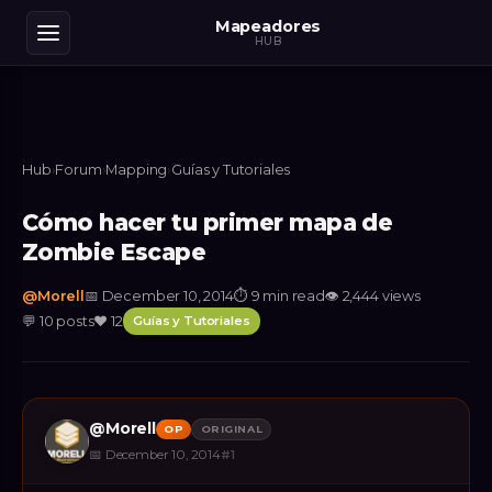
Mapeadores
HUB
Hub
›
Forum
›
Mapping
›
Guías y Tutoriales
Cómo hacer tu primer mapa de
Zombie Escape
@
Morell
📅
December 10, 2014
⏱
9 min read
👁
2,444
views
💬
10
posts
❤️
12
Guías y Tutoriales
@
Morell
OP
ORIGINAL
📅
December 10, 2014
#
1