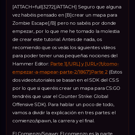
[ATTACH=full]3272[/ATTACH] Seguro que alguna
vez habéis pensado en [B]crear un mapa para
Zombie Escape[/B] pero no sabéis por donde
empezar, por lo que me he tomado la molestia
de crear este tutorial. Antes de nada, os
recomiendo que os veáis los siguientes vídeos
para poder tener unas pequeñas nociones del
Hammer Editor:
Parte 1[/URL] y [URL='/t/como-
empezar-a-mapear-parte-2/1867']Parte 2
(Estos
dos videotutoriales se basan en el SDK del CS:S
por lo que si queréis crear un mapa para CS:GO
tendréis que usar el Counter Strike: Global
Offensive SDK). Para hablar un poco de todo,
vamos a dividir la explicación en tres partes: el
comienzo/spawn, la carrera y el final.
El Comienzo/Spawn: El comienzo es la parte