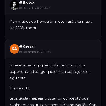
@
Biotux
📅
December 11, 2014
#
8
Pon música de Pendulum , eso hará a tu mapa
un 200% mejor
@
Kaesar
KA
📅
December 14, 2014
#
9
Puede sonar algo pesimista pero por pura
experiencia si tengo que dar un consejo es el
siguiente;
Terminarlo.
Si os gusta mapear buscar un concepto que
realmente os guste y encontréis motivación. Son