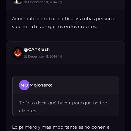
📅
December 11, 2014
#
5
Acuérdate de robar partículas a otras personas
y poner a tus amiguitos en los creditos.
@
CATKrash
📅
December 11, 2014
#
6
Mojonero:
MO
Te falta decir qué hacer para que no tire
clientes.
Lo primero y más importante es no poner la