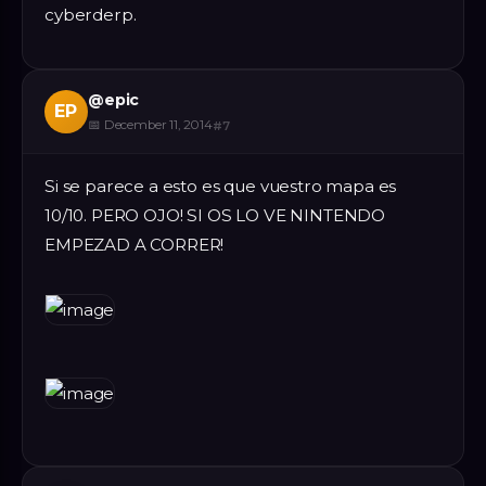
cyberderp.
@
epic
EP
📅
December 11, 2014
#
7
Si se parece a esto es que vuestro mapa es
10/10. PERO OJO! SI OS LO VE NINTENDO
EMPEZAD A CORRER!