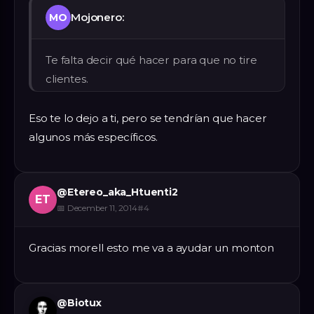
Mojonero:
MO
Te falta decir qué hacer para que no tire
clientes.
Eso te lo dejo a ti, pero se tendrían que hacer
algunos más específicos.
@
Etereo_aka_Htuenti2
ET
📅
December 11, 2014
#
4
Gracias morell esto me va a ayudar un monton
@
Biotux