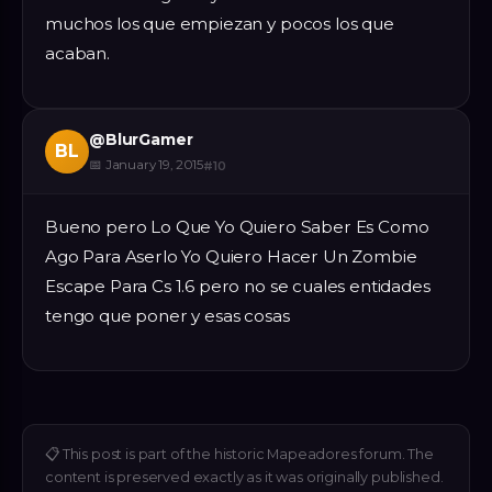
muchos los que empiezan y pocos los que
acaban.
@
BlurGamer
BL
📅
January 19, 2015
#
10
Bueno pero Lo Que Yo Quiero Saber Es Como
Ago Para Aserlo Yo Quiero Hacer Un Zombie
Escape Para Cs 1.6 pero no se cuales entidades
tengo que poner y esas cosas
📋
This post is part of the historic Mapeadores forum. The
content is preserved exactly as it was originally published.