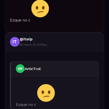
Ezque no c
@
itsrip
IT
📅
March 27, 2017
#
2
ArticTrol:
AR
Ezque no c