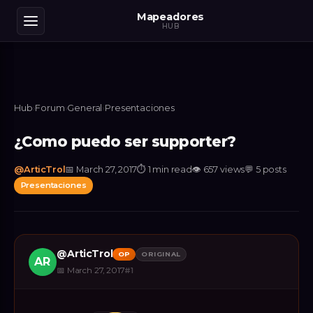
Mapeadores
HUB
Hub
›
Forum
›
General
›
Presentaciones
¿Como puedo ser supporter?
@
ArticTrol
📅
March 27, 2017
⏱
1 min read
👁
657
views
💬
5
posts
Presentaciones
@
ArticTrol
OP
ORIGINAL
AR
📅
March 27, 2017
#
1