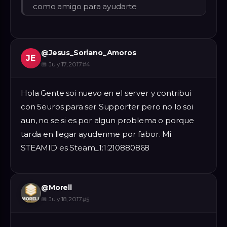
como amigo para ayudarte
@
Jesus_Soriano_Amoros
JE
📅
July 17, 2017
#
4
Hola Gente soi nuevo en el server y contribui
con 5euros para ser Supporter pero no lo soi
aun, no se si es por algun problema o porque
tarda en llegar ayudenme por fabor. Mi
STEAMID es Steam_1:1:210880868
@
Morell
📅
July 18, 2017
#
5