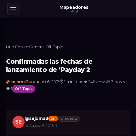
Mapeadores
HUB
Hub
›
Forum
›
General
›
Off-Topic
Confirmadas las fechas de
lanzamiento de ‘Payday 2
@
sejoma3
📅
August 6, 2013
⏱
1 min read
👁
242
views
💬
3
posts
❤️
1
Off-Topic
@
sejoma3
OP
ORIGINAL
SE
📅
August 6, 2013
#
1