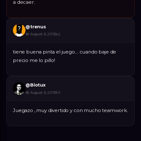
a decaer.
@
trenus
📅
August 6, 2013
#
2
tiene buena pinta el juego… cuando baje de
precio me lo pillo!
@
Biotux
📅
August 6, 2013
#
3
Juegazo , muy divertido y con mucho teamwork.