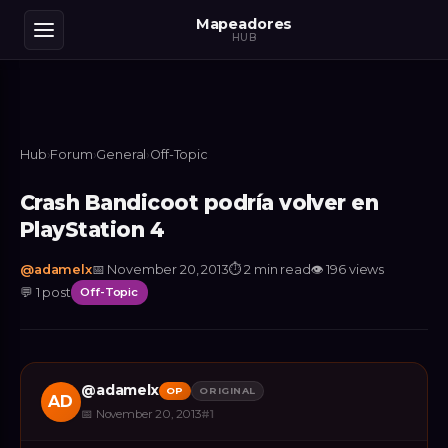
Mapeadores
HUB
Hub
›
Forum
›
General
›
Off-Topic
Crash Bandicoot podría volver en
PlayStation 4
@
adamelx
📅
November 20, 2013
⏱
2 min read
👁
196
views
💬
1
post
Off-Topic
@
adamelx
OP
ORIGINAL
AD
📅
November 20, 2013
#
1