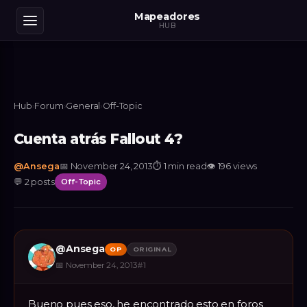
Mapeadores
HUB
Hub
›
Forum
›
General
›
Off-Topic
Cuenta atrás Fallout 4?
@
Ansega
📅
November 24, 2013
⏱
1 min read
👁
196
views
💬
2
posts
Off-Topic
@
Ansega
OP
ORIGINAL
📅
November 24, 2013
#
1
Bueno pues eso, he encontrado esto en foros