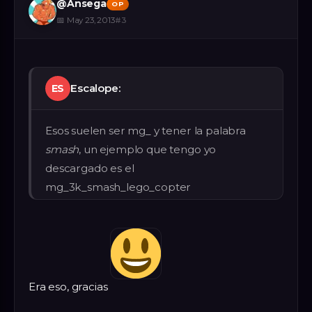
@
Ansega
OP
📅
May 23, 2013
#
3
Escalope:
ES
Esos suelen ser mg_ y tener la palabra
smash
, un ejemplo que tengo yo
descargado es el
mg_3k_smash_lego_copter
Era eso, gracias