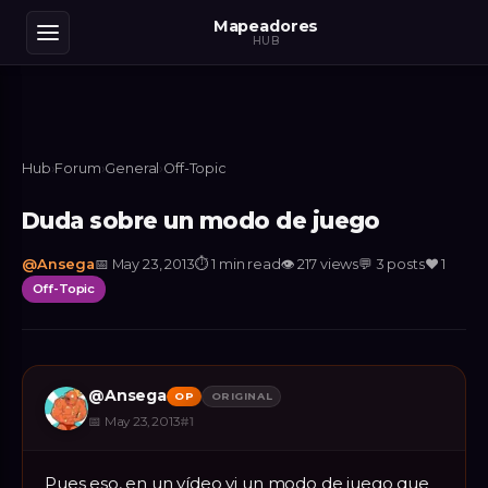
Mapeadores
HUB
Hub
›
Forum
›
General
›
Off-Topic
Duda sobre un modo de juego
@
Ansega
📅
May 23, 2013
⏱
1 min read
👁
217
views
💬
3
posts
❤️
1
Off-Topic
@
Ansega
OP
ORIGINAL
📅
May 23, 2013
#
1
Pues eso, en un vídeo vi un modo de juego que