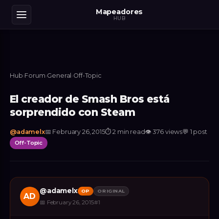
Mapeadores
HUB
Hub
›
Forum
›
General
›
Off-Topic
El creador de Smash Bros está
sorprendido con Steam
@
adamelx
📅
February 26, 2015
⏱
2 min read
👁
376
views
💬
1
post
Off-Topic
@
adamelx
OP
ORIGINAL
AD
📅
February 26, 2015
#
1