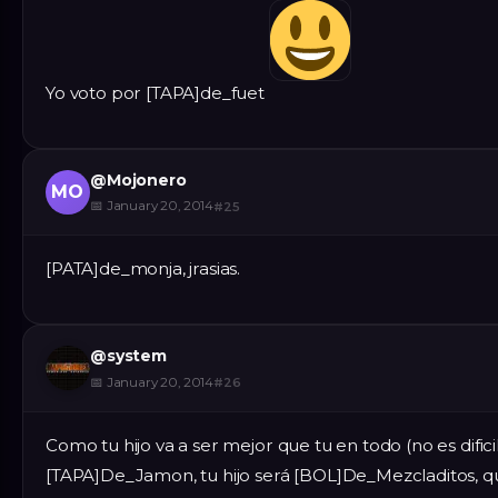
Yo voto por [TAPA]de_fuet
@
Mojonero
MO
📅
January 20, 2014
#
25
[PATA]de_monja, jrasias.
@
system
📅
January 20, 2014
#
26
Como tu hijo va a ser mejor que tu en todo (no es dificil
[TAPA]De_Jamon, tu hijo será [BOL]De_Mezcladitos, qu