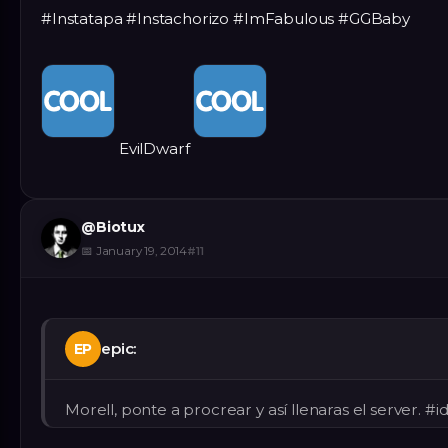
#Instatapa #Instachorizo #ImFabulous #GGBaby
EvilDwarf
@
Biotux
📅
January 19, 2014
#
11
epic:
EP
Morell, ponte a procrear y así llenaras el server. #