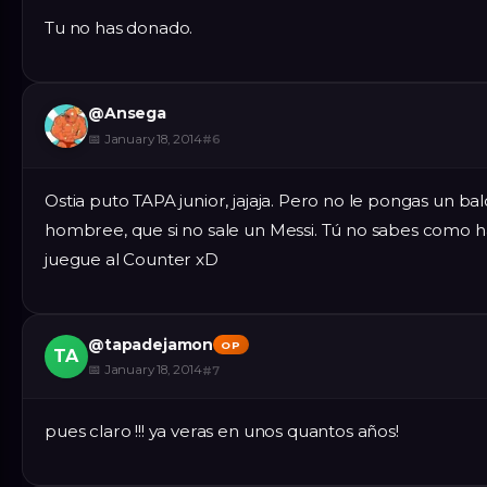
Tu no has donado.
@
Ansega
📅
January 18, 2014
#
6
Ostia puto TAPA junior, jajaja. Pero no le pongas un bal
hombree, que si no sale un Messi. Tú no sabes como ha
juegue al Counter xD
@
tapadejamon
OP
TA
📅
January 18, 2014
#
7
pues claro !!! ya veras en unos quantos años!