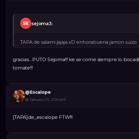
sejoma3:
SE
TAPA de salami jajaja xD enhorabuena jamon suizo
gracias…PUTO Sejoma!!! ke se come siempre lo bocadi
tomate!!!
@
Escalope
📅
January 20, 2014
#
19
[TAPA]de_escalope FTW!!!