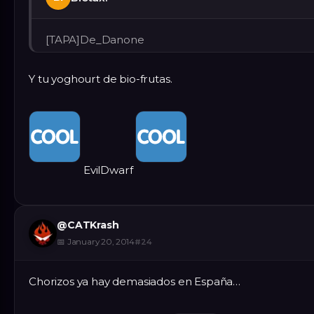
[TAPA]De_Danone
Y tu yoghourt de bio-frutas.
EvilDwarf
@
CATKrash
📅
January 20, 2014
#
24
Chorizos ya hay demasiados en España…