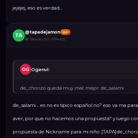
jejejej, eso es verdad…
@
tapadejamon
OP
TA
📅
January 20, 2014
#
15
Ogenvi:
OG
de_chorizo queda muy mal; mejor de_salami
de_salami… es no es tipico español no? eso va ma para l
aver, por que no hacemos una propuesta? y luego co
propuesta de Nickname para mi niño: [TAPA]de_chori