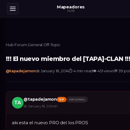
Mapeadores
HUB
Hub
›
Forum
›
General
›
Off-Topic
!!! El nuevo miembro del [TAPA]-CLAN !!
@
tapadejamon
📅
January 18, 2014
⏱
4 min read
👁
451
views
💬
39
pos
@
tapadejamon
OP
ORIGINAL
TA
📅
January 18, 2014
#
1
aki esta el nuevo PRO del los PROS