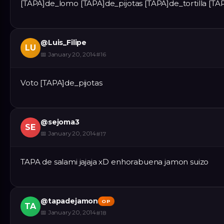
[TAPA]de_lomo [TAPA]de_pijotas [TAPA]de_tortilla [TA
@
Luis_Filipe
LU
📅
January 20, 2014
#
16
Voto [TAPA]de_pijotas
@
sejoma3
SE
📅
January 20, 2014
#
17
TAPA de salami jajaja xD enhorabuena jamon suizo
@
tapadejamon
OP
TA
📅
January 20, 2014
#
18