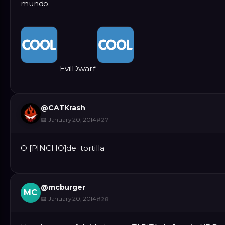
mundo.
EvilDwarf
@
CATKrash
📅
January 20, 2014
#
27
O [PINCHO]de_tortilla
@
mcburger
MC
📅
January 20, 2014
#
28