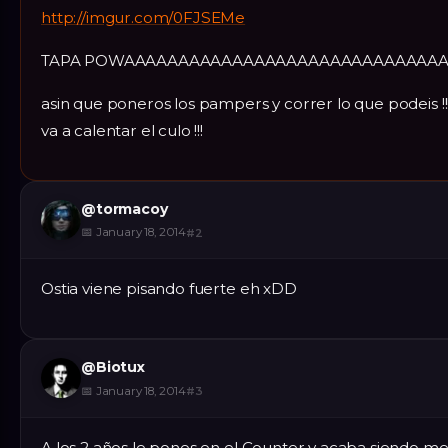
http://imgur.com/0FJSEMe
TAPA POWAAAAAAAAAAAAAAAAAAAAAAAAAAAAAAA
asin que poneros los pampers y correr lo que podeis !!
va a calentar el culo !!!
@
tormacoy
📅
January 18, 2014
#
2
Ostia viene pisando fuerte eh xDD
@
Biotux
📅
January 18, 2014
#
3
A los 2 años le pones en el Counter y acaba siendo me