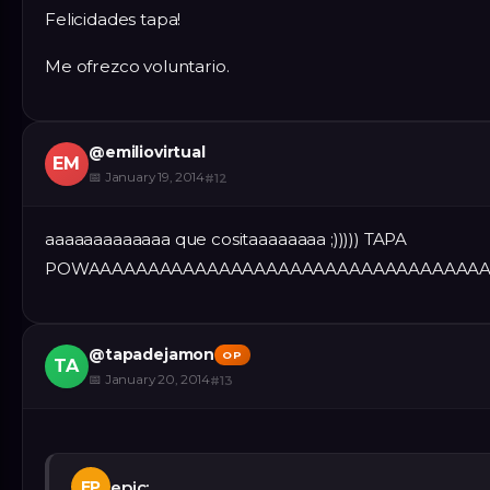
Felicidades tapa!
Me ofrezco voluntario.
@
emiliovirtual
EM
📅
January 19, 2014
#
12
aaaaaaaaaaaaa que cositaaaaaaaa ;))))) TAPA
POWAAAAAAAAAAAAAAAAAAAAAAAAAAAAAAAAAA
@
tapadejamon
OP
TA
📅
January 20, 2014
#
13
epic:
EP