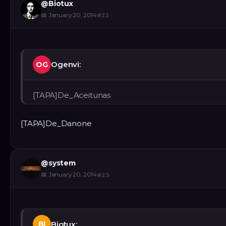
@
Biotux
📅
January 20, 2014
#
22
Ogenvi:
OG
[TAPA]De_Aceitunas
[TAPA]De_Danone
@
system
📅
January 20, 2014
#
23
Biotux:
BI