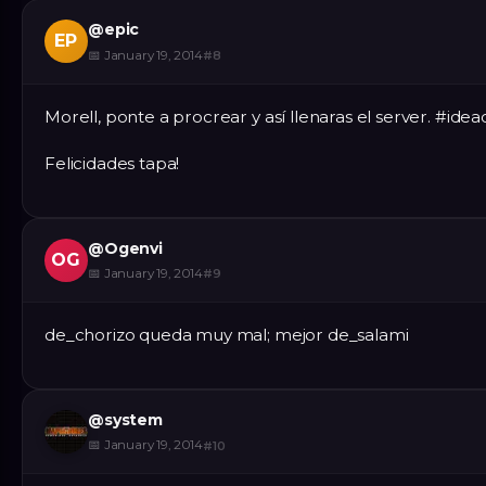
@
epic
EP
📅
January 19, 2014
#
8
Morell, ponte a procrear y así llenaras el server. #idea
Felicidades tapa!
@
Ogenvi
OG
📅
January 19, 2014
#
9
de_chorizo queda muy mal; mejor de_salami
@
system
📅
January 19, 2014
#
10