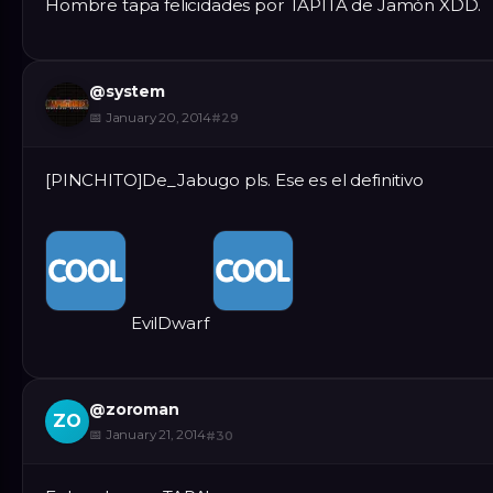
Hombre tapa felicidades por TAPITA de Jamón XDD.
@
system
📅
January 20, 2014
#
29
[PINCHITO]De_Jabugo pls. Ese es el definitivo
EvilDwarf
@
zoroman
ZO
📅
January 21, 2014
#
30