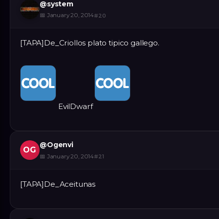
@
system
📅
January 20, 2014
#
20
[TAPA]De_Criollos plato tipico gallego.
EvilDwarf
@
Ogenvi
OG
📅
January 20, 2014
#
21
[TAPA]De_Aceitunas