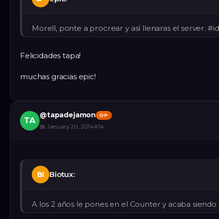
Morell, ponte a procrear y así llenaras el server. #
Felicidades tapa!
muchas gracias epic!
@
tapadejamon
OP
TA
📅
January 20, 2014
#
14
Biotux:
BI
A los 2 años le pones en el Counter y acaba siendo