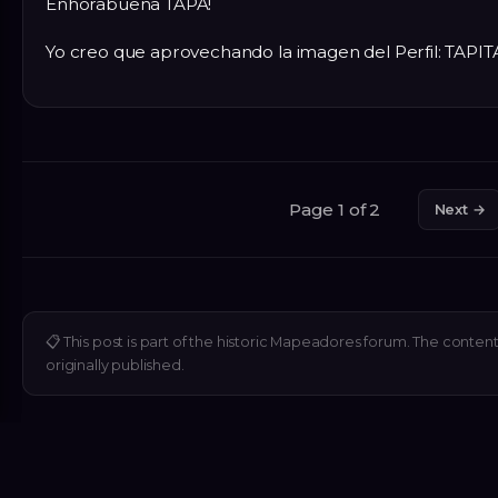
Enhorabuena TAPA!
Yo creo que aprovechando la imagen del Perfil: TAPIT
Page 1 of 2
Next →
📋
This post is part of the historic Mapeadores forum. The content
originally published.