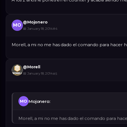
@
Mojonero
MO
📅
January 18, 2014
#
4
Morell, a mi no me has dado el comando para hacer hi
@
Morell
📅
January 18, 2014
#
5
Mojonero:
MO
Morell, a mi no me has dado el comando para hacer