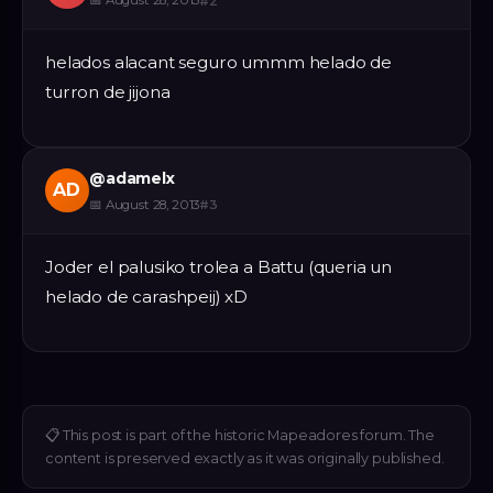
📅
August 28, 2013
#
2
helados alacant seguro ummm helado de
turron de jijona
@
adamelx
AD
📅
August 28, 2013
#
3
Joder el palusiko trolea a Battu (queria un
helado de carashpeij) xD
📋
This post is part of the historic Mapeadores forum. The
content is preserved exactly as it was originally published.