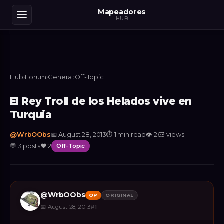
Mapeadores
HUB
Hub
›
Forum
›
General
›
Off-Topic
El Rey Troll de los Helados vive en
Turquia
@
WrbOObs
📅
August 28, 2013
⏱
1 min read
👁
263
views
💬
3
posts
❤️
2
Off-Topic
@
WrbOObs
OP
ORIGINAL
📅
August 28, 2013
#
1