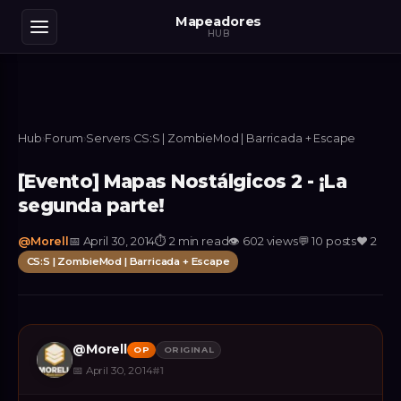
Mapeadores
HUB
Hub
›
Forum
›
Servers
›
CS:S | ZombieMod | Barricada + Escape
[Evento] Mapas Nostálgicos 2 - ¡La
segunda parte!
@
Morell
📅
April 30, 2014
⏱
2 min read
👁
602
views
💬
10
posts
❤️
2
CS:S | ZombieMod | Barricada + Escape
@
Morell
OP
ORIGINAL
📅
April 30, 2014
#
1