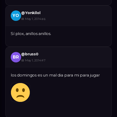
@
Yonkilol
YO
📅
May 1, 2014
#
6
Sí plox, anillos anillos.
@
bruss0
BR
📅
May 1, 2014
#
7
los domingos es un mal dia para mi para jugar