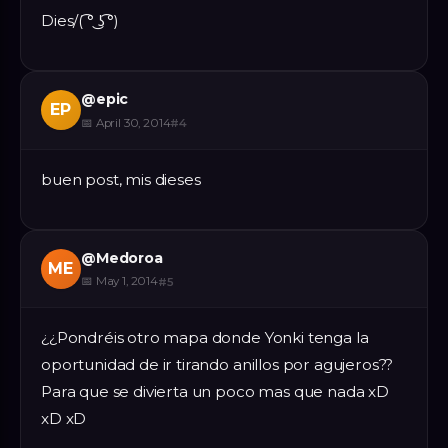
Dies/( ͡° ͜ʖ ͡°)
@
epic
EP
📅
April 30, 2014
#
4
buen post, mis dieses
@
Medoroa
ME
📅
May 1, 2014
#
5
¿¿Pondréis otro mapa donde Yonki tenga la
oportunidad de ir tirando anillos por agujeros??
Para que se divierta un poco mas que nada xD
xD xD