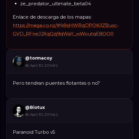
ze_predator_ultimate_beta04
Enlace de descarga de los mapas:
https://mega.co.nz/#!k9sHWRqC!POKi1ZBusc-
GVD_RFneJ2XqQzj9qWaY_wWoutqEBOO0
@
tormacoy
📅
April 30, 2014
#
2
Pero tendran puentes flotantes o no?
@
Biotux
📅
April 30, 2014
#
3
Paranoid Turbo v5