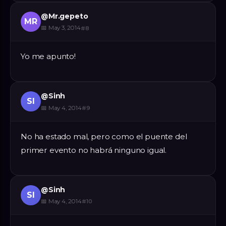
@
Mr.gepeto
MR
📅
May 3, 2014
#
8
Yo me apunto!
@
Sinh
SI
📅
May 4, 2014
#
9
No ha estado mal, pero como el puente del
primer evento no habrá ninguno igual.
@
Sinh
SI
📅
May 4, 2014
#
10