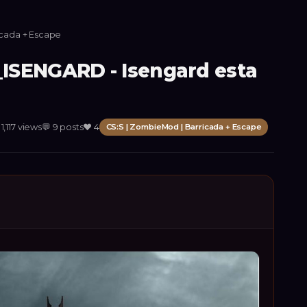
icada + Escape
ISENGARD - Isengard esta

1,117
views
💬
9
posts
❤️
4
CS:S | ZombieMod | Barricada + Escape