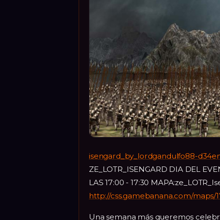
isengard_by_lordgandulfo88-d34
ZE_LOTR_ISENGARD DIA DEL EVENT
LAS 17:00 - 17:30 MAPA:ze_LOTR_I
http://css.gamebanana.com/maps/
Una semana más queremos celebrar