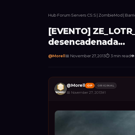
Hub
›
Forum
›
Servers
›
CS:S | ZombieMod | Barr
[EVENTO] ZE_LOTR_
desencadenada...
@
Morell
📅
November 27, 2013
⏱
3 min read

@
Morell
OP
ORIGINAL
📅
November 27, 2013
#
1