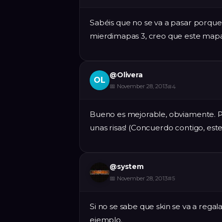
Sabéis que no se va a pasar porqu
mierdimapas 3, creo que este map
@
Olivera
OL
📅
November 28, 2013
#
4
Bueno es mejorable, obviamente. Per
unas risas! (Concuerdo contigo, es
@
system
📅
November 28, 2013
#
5
Si no se sabe que skin se va a regal
ejemplo.