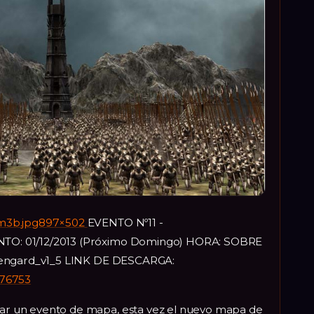
em3b.jpg897×502
EVENTO Nº11 -
O: 01/12/2013 (Próximo Domingo) HORA: SOBRE
sengard_v1_5 LINK DE DESCARGA:
176753
 un evento de mapa, esta vez el nuevo mapa de