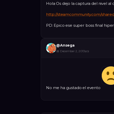
Hola Os dejo la captura del nivel al 
http://steamcommunity.com/sharedfi
PD: Epico ese super boss final hiperd
@
Ansega
📅
December 2, 2013
#
9
No me ha gustado el evento