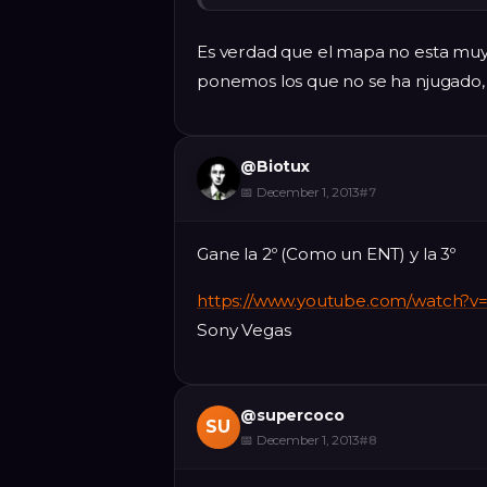
Es verdad que el mapa no esta mu
ponemos los que no se ha njugado,
@
Biotux
📅
December 1, 2013
#
7
Gane la 2º (Como un ENT) y la 3º
https://www.youtube.com/watch?
Sony Vegas
@
supercoco
SU
📅
December 1, 2013
#
8