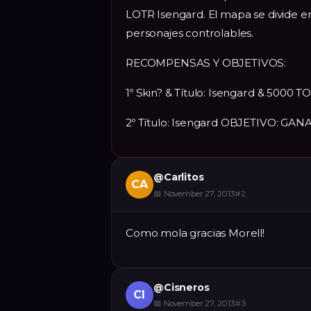
LOTR Isengard. El mapa se divide en
personajes controlables.
RECOMPENSAS Y OBJETIVOS:
1º Skin? & Título: Isengard & 50
2º Título: Isengard OBJETIVO: GA
@
Carlitos
CA
📅
November 27, 2013
#
2
Como mola gracias Morell!
@
Cisneros
CI
📅
November 27, 2013
#
3