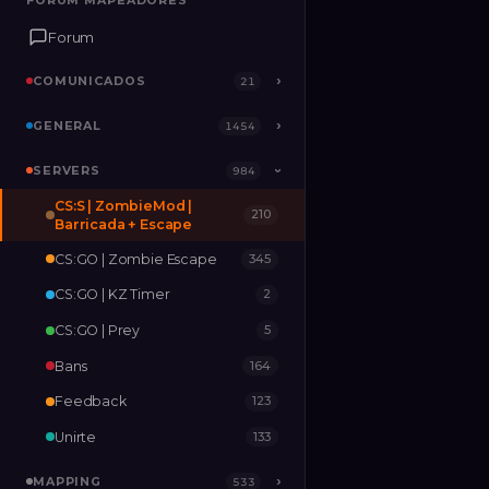
FORUM MAPEADORES
FORUM MAPEADORES
Forum
Forum
COMUNICADOS
COMUNICADOS
›
›
21
21
GENERAL
GENERAL
›
›
1454
1454
SERVERS
SERVERS
›
984
984
›
CS:S | ZombieMod |
210
MAPPING
›
533
Barricada + Escape
CS:GO | Zombie Escape
345
RELEASES
2
CS:GO | KZ Timer
2
CS:GO | Prey
5
Bans
164
Feedback
123
Unirte
133
MAPPING
›
533