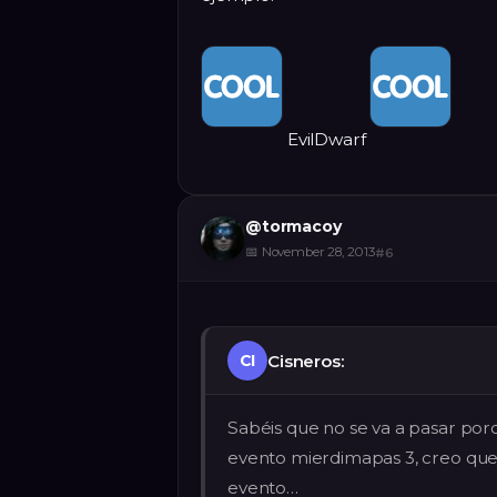
EvilDwarf
@
tormacoy
📅
November 28, 2013
#
6
Cisneros:
CI
Sabéis que no se va a pasar po
evento mierdimapas 3, creo que
evento…