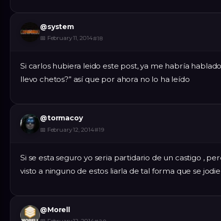
@
system
📅
February 11, 2014
#
18
Si carlos hubiera leido este post, ya me habría hab
llevo chetos?” así que por ahora no lo ha leído
@
tormacoy
📅
February 12, 2014
#
19
Si se esta seguro yo seria partidario de un castigo , 
visto a ninguno de estos liarla de tal forma que se jodi
@
Morell