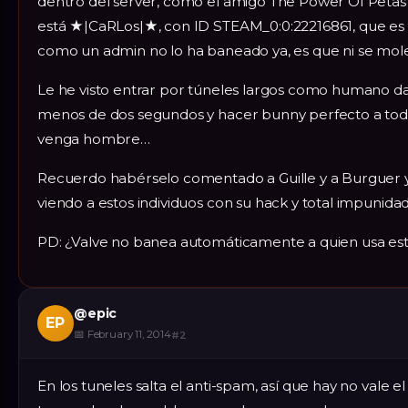
dentro del server, como el amigo The Power Of Petas 
está ★|CaRLos|★, con ID STEAM_0:0:22216861, que e
como un admin no lo ha baneado ya, es que ni se moles
Le he visto entrar por túneles largos como humano da
menos de dos segundos y hacer bunny perfecto a toda 
venga hombre…
Recuerdo habérselo comentado a Guille y a Burguer y
viendo a estos individuos con su hack y total impunidad
PD: ¿Valve no banea automáticamente a quien usa es
@
epic
EP
📅
February 11, 2014
#
2
En los tuneles salta el anti-spam, así que hay no vale el 