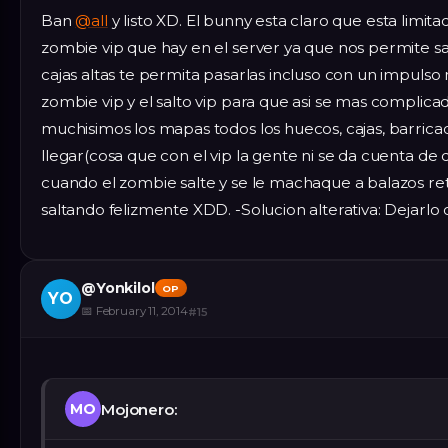
Ban
@all
y listo XD. El bunny esta claro que esta limit
zombie vip que hay en el server ya que nos permite s
cajas altas te permita pasarlas incluso con un impulso 
zombie vip y el salto vip para que asi se mas complica
muchisimos los mapas todos los huecos, cajas, barrica
llegar(cosa que con el vip la gente ni se da cuenta de 
cuando el zombie salte y se le machaque a balazos r
saltando felizmente XDD. -Solucion alterativa: Dejarlo
@
Yonkilol
OP
YO
📅
February 11, 2014
#
15
Mojonero:
MO