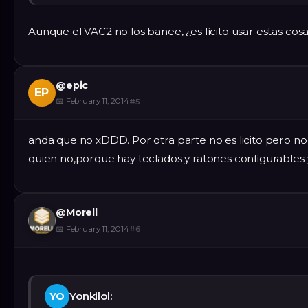
Aunque el VAC2 no los banee, ¿es lícito usar estas cos
@
epic
EP
📅
February 11, 2014
#
5
anda que no xDDD. Por otra parte no es licito pero n
quien no,porque hay teclados y ratones configurables
@
Morell
📅
February 11, 2014
#
6
Yonkilol:
YO