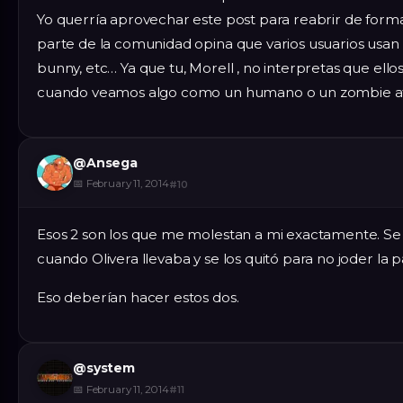
Yo querría aprovechar este post para reabrir de form
parte de la comunidad opina que varios usuarios usan
bunny, etc… Ya que tu, Morell , no interpretas que ell
cuando veamos algo como un humano o un zombie atra
@
Ansega
📅
February 11, 2014
#
10
Esos 2 son los que me molestan a mi exactamente. Se 
cuando Olivera llevaba y se los quitó para no joder la p
Eso deberían hacer estos dos.
@
system
📅
February 11, 2014
#
11