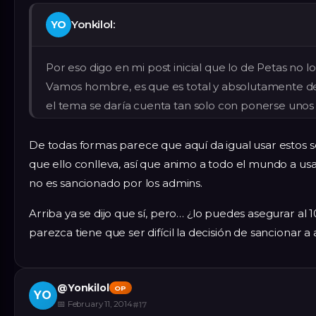
Yonkilol:
YO
Por eso digo en mi post inicial que lo de Petas no 
Vamos hombre, es que es total y absolutamente de
el tema se daría cuenta tan solo con ponerse uno
De todas formas parece que aquí da igual usar estos scr
que ello conlleva, así que animo a todo el mundo a u
no es sancionado por los admins.
Arriba ya se dijo que sí, pero… ¿lo puedes asegurar al
parezca tiene que ser difícil la decisión de sancionar a
@
Yonkilol
OP
YO
📅
February 11, 2014
#
17