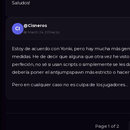
Saludos!
@
Cisneros
CI
📅
March 24, 2014
#
30
Estoy de acuerdo con Yonki, pero hay mucha más gen
medidas. He de decir que alguna que otra vez he visto
perfeción, no sé si usan scripts o simplemente se les d
debería poner el antijumpspawn más estricto o hacer 
Pero en cualquier caso no es culpa de los jugadores…
Page 1 of 2