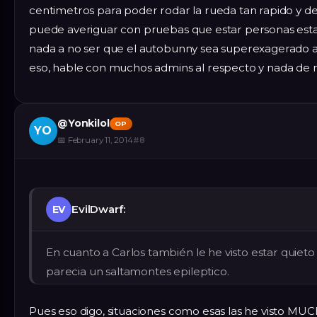
centimetros para poder rodar la rueda tan rapido y d
puede averiguar con pruebas que estar personas esta
nada a no ser que el autobunny sea superexagerado a
eso, hable con muchos admins al respecto y nada de 
@
Yonkilol
OP
YO
📅
February 11, 2014
#
8
EvilDwarf:
EV
En cuanto a Carlos también le he visto estar quieto 
parecia un saltamontes epileptico.
Pues eso digo, situaciones como esas las he visto MU