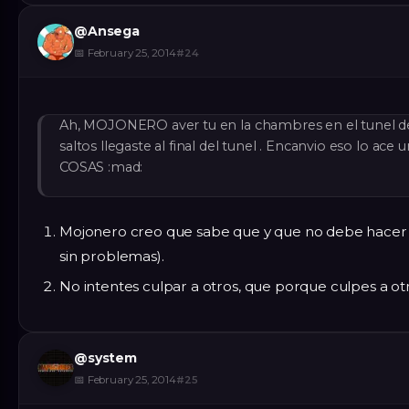
@
Ansega
📅
February 25, 2014
#
24
Ah, MOJONERO aver tu en la chambres en el tunel de 
saltos llegaste al final del tunel . Encanvio eso lo ac
COSAS :mad:
Mojonero creo que sabe que y que no debe hacer 
sin problemas).
No intentes culpar a otros, que porque culpes a otros
@
system
📅
February 25, 2014
#
25