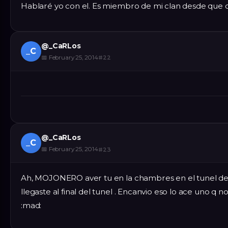
Hablaré yo con el. Es miembro de mi clan desde que co
@
_CaRLos
_C
📅
February 25, 2014
#
22
@
_CaRLos
_C
📅
February 25, 2014
#
23
Ah, MOJONERO aver tu en la chambres en el tunel de l
llegaste al final del tunel . Encanvio eso lo ace uno 
:mad: