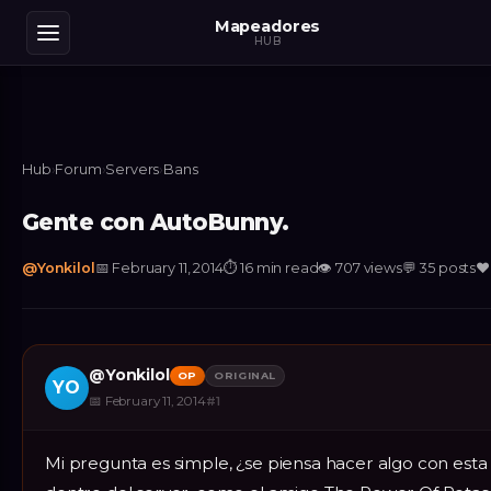
Mapeadores
HUB
Hub
›
Forum
›
Servers
›
Bans
Gente con AutoBunny.
@
Yonkilol
📅
February 11, 2014
⏱
16 min read
👁
707
views
💬
35
posts
❤
@
Yonkilol
OP
ORIGINAL
YO
📅
February 11, 2014
#
1
Mi pregunta es simple, ¿se piensa hacer algo con esta 