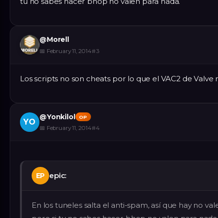
tu no sabes hacer bhop no valen para nada.
@
Morell
📅
February 11, 2014
#
3
Los scripts no son cheats por lo que el VAC2 de Valve 
@
Yonkilol
OP
YO
📅
February 11, 2014
#
4
epic:
EP
En los tuneles salta el anti-spam, así que hay no vale