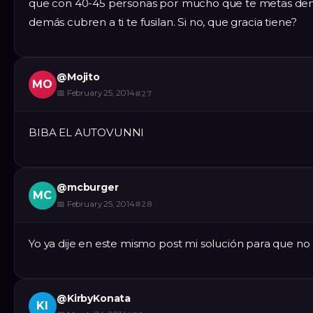
que con 40-45 personas por mucho que te metas dentro
demás cubren a ti te fusilan. Si no, que gracia tiene?
@
Mojito
MO
📅
February 25, 2014
#
27
BIBA EL AUTOVUNNI
@
mcburger
MC
📅
February 25, 2014
#
28
Yo ya dije en este mismo post mi solución para que no 
@
KirbyKonata
KI