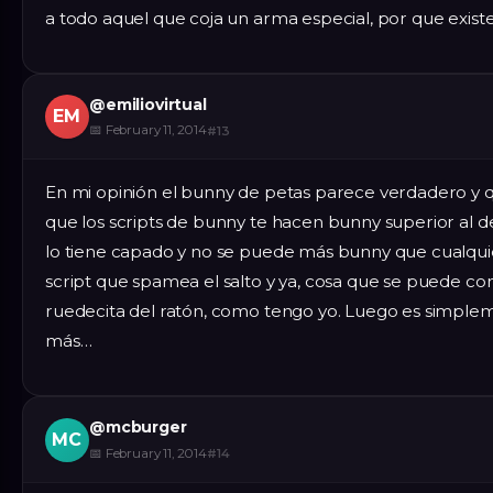
a todo aquel que coja un arma especial, por que exis
@
emiliovirtual
EM
📅
February 11, 2014
#
13
En mi opinión el bunny de petas parece verdadero y q
que los scripts de bunny te hacen bunny superior al d
lo tiene capado y no se puede más bunny que cualquier
script que spamea el salto y ya, cosa que se puede co
ruedecita del ratón, como tengo yo. Luego es simple
más…
@
mcburger
MC
📅
February 11, 2014
#
14