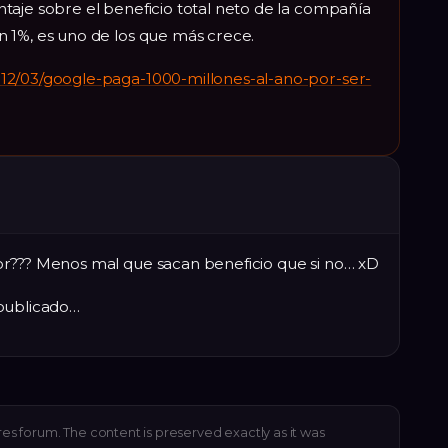
taje sobre el beneficio total neto de la compañía
un 1%, es uno de los que más crece.
12/03/google-paga-1000-millones-al-ano-por-ser-
or??? Menos mal que sacan beneficio que si no… xD
 publicado…
res forum. The content is preserved exactly as it was