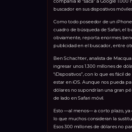
compañía le “saca” a Google 1.000 m
buscador en sus dispositivos móviles
Como todo poseedor de un iPhone, 
cuadro de búsqueda de Safari, el b
obviamente, reporta enormes benef
publicidad en el buscador, entre ot
Ben Schachter, analista de Macqua
ingresar unos 1.300 millones de dól
“iDispositivos”, con lo que es fácil
estar en iOS. Aunque nos pueda par
dólares no supondrían una gran pér
de lado en Safari móvil.
Esto —al menos— a corto plazo, ya 
lo que muchos consideran la sustit
Esos 300 millones de dólares no pa