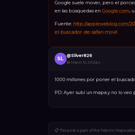
Google suele mover, pero el porcen
en las búsquedas en
Google.com
, 
Fuente:
http://appleweblog.com/20
el-buscador-de-safari-movil
@
Sliver826
SL
📅
March 12, 2012
#
2
1000 millones por poner el buscad
PD: Ayer subí un mapa y no lo veo
📋
This post is part of the historic Mapeado