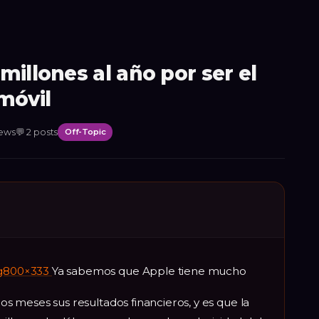
millones al año por ser el
móvil
iews
💬
2
posts
Off-Topic
pg800×333
Ya sabemos que Apple tiene mucho
 meses sus resultados financieros, y es que la