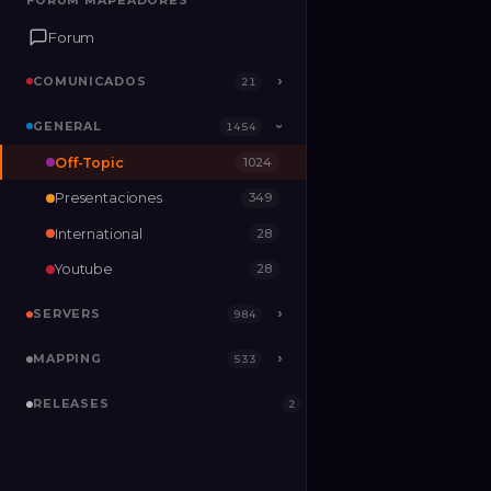
FORUM MAPEADORES
FORUM MAPEADORES
Forum
Forum
COMUNICADOS
COMUNICADOS
›
›
21
21
GENERAL
GENERAL
›
1454
1454
›
Off-Topic
1024
SERVERS
›
984
Presentaciones
349
MAPPING
›
533
International
28
RELEASES
2
Youtube
28
SERVERS
›
984
MAPPING
›
533
RELEASES
2