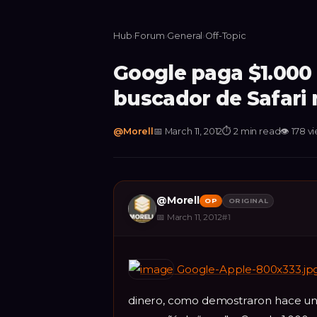
Hub
›
Forum
›
General
›
Off-Topic
Google paga $1.000 
buscador de Safari 
@
Morell
📅
March 11, 2012
⏱
2 min read
👁
178
v
@
Morell
OP
ORIGINAL
📅
March 11, 2012
#
1
Google-Apple-800x333.j
dinero, como demostraron hace unos