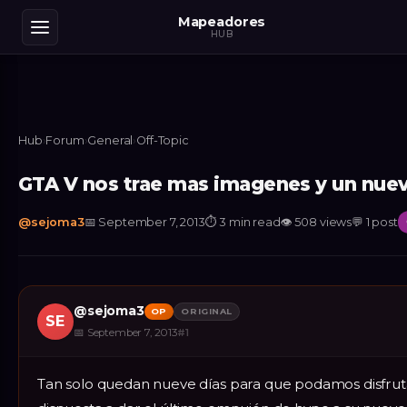
Mapeadores
HUB
Hub
›
Forum
›
General
›
Off-Topic
GTA V nos trae mas imagenes y un nue
@
sejoma3
📅
September 7, 2013
⏱
3 min read
👁
508
views
💬
1
post
@
sejoma3
OP
ORIGINAL
SE
📅
September 7, 2013
#
1
Tan solo quedan nueve días para que podamos disfrut