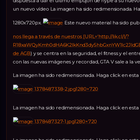
dispuesta a dar el último empujón de hype a su nue
un nuevo vídeo La imagen ha sido redimensionada. Hag
1280x720px.
Este nuevo material ha sido publ
nos llega a través de nuestros [URL=‘http://lik.cl/l/?
R18xaWQyKmh0dHA6K2lkKnd3dy5hbGxnYW1lc2JldGE
de AGB
) y se centra en la seguridad, el fitness y el en
con las nuevas imágenes y recordad, GTA V sale a la v
La imagen ha sido redimensionada. Haga click en esta
1378487338-2.jpg1280×720
La imagen ha sido redimensionada. Haga click en esta
1378487327-1.jpg1280×720