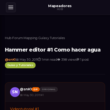
Mapeadores
HUB
Hub
›
Forum
›
Mapping
›
Guías y Tutoriales
Hammer editor #1 Como hacer agua
@
snK1
📅
May 30, 2011
⏱
1 min read
👁
398
views
💬
1
post
Guías y Tutoriales
@
snK1
OP
ORIGINAL
SN
📅
May 30, 2011
#
1
Videotutorial #1