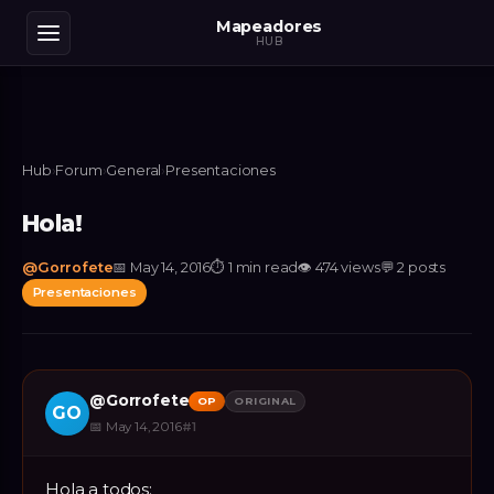
Mapeadores
HUB
Hub
›
Forum
›
General
›
Presentaciones
Hola!
@
Gorrofete
📅
May 14, 2016
⏱
1 min read
👁
474
views
💬
2
posts
Presentaciones
@
Gorrofete
OP
ORIGINAL
GO
📅
May 14, 2016
#
1
Hola a todos: