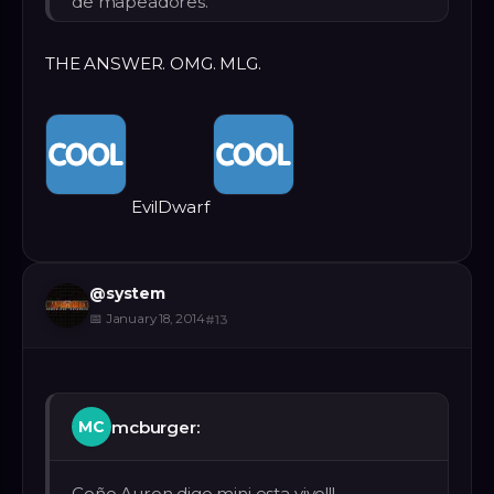
de mapeadores.
THE ANSWER. OMG. MLG.
EvilDwarf
@
system
📅
January 18, 2014
#
13
mcburger:
MC
Coño Auron digo mini esta vivo!!!