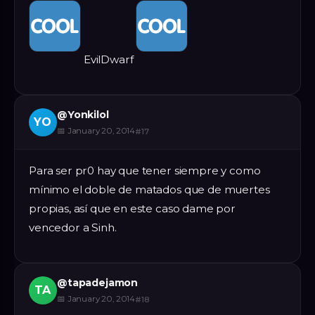
EvilDwarf
@
Yonkilol
YO
📅
January 20, 2014
#
17
Para ser pr0 hay que tener siempre y como
mínimo el doble de matados que de muertes
propias, así que en este caso dame por
vencedor a Sinh.
@
tapadejamon
TA
📅
January 20, 2014
#
18