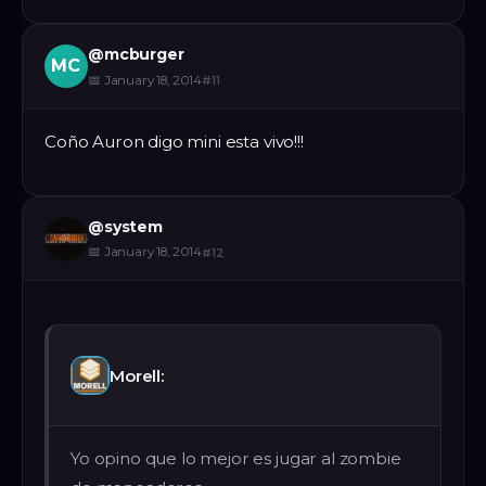
@
mcburger
MC
📅
January 18, 2014
#
11
Coño Auron digo mini esta vivo!!!
@
system
📅
January 18, 2014
#
12
Morell:
Yo opino que lo mejor es jugar al zombie