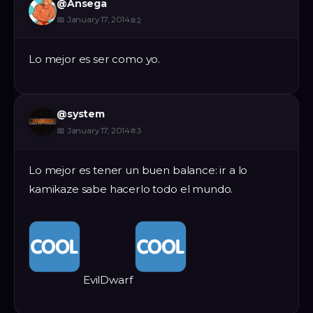
@
Ansega
📅
January 17, 2014
#
2
Lo mejor es ser como yo.
@
system
📅
January 17, 2014
#
3
Lo mejor es tener un buen balance: ir a lo
kamikaze sabe hacerlo todo el mundo.
EvilDwarf