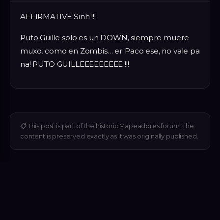
AFFIRMATIVE Sinh !!!
Puto Guille solo es un DOWN, siempre muere
muxo, como en Zombis… er Paco ese, no vale pa
na! PUTO GUILLEEEEEEEEE !!!
📋
This post is part of the historic Mapeadores forum. The
content is preserved exactly as it was originally published.