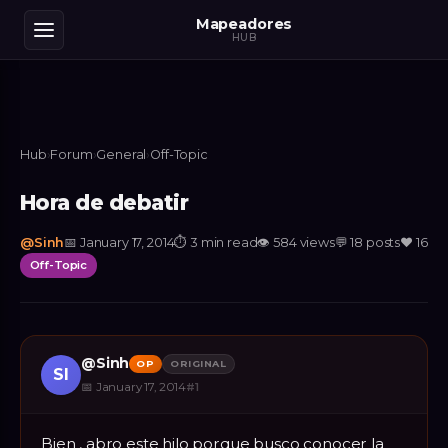
Mapeadores
HUB
Hub
›
Forum
›
General
›
Off-Topic
Hora de debatir
@
Sinh
📅
January 17, 2014
⏱
3 min read
👁
584
views
💬
18
posts
❤️
16
Off-Topic
@
Sinh
OP
ORIGINAL
SI
📅
January 17, 2014
#
1
Bien , abro este hilo porque busco conocer la