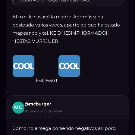
Al mini le castigó la madre. Además si ha
posteado varias veces, aparte de que ha estado
mapeando y tal. KE DHESINFHORMADOH
HESTAS VURRJÜER
EvilDwarf
@
mcburger
MC
📅
January 18, 2014
#
14
Como no ansega poniendo negativos asi porq