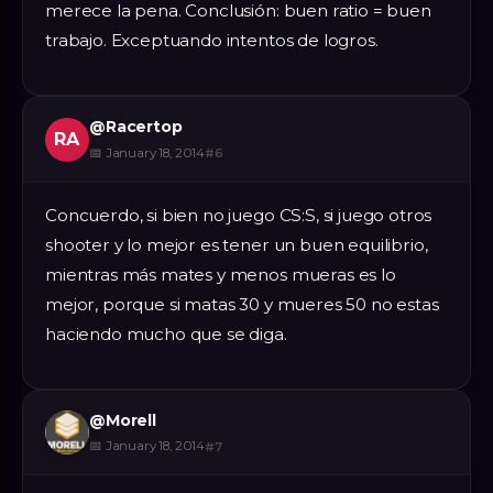
merece la pena. Conclusión: buen ratio = buen
trabajo. Exceptuando intentos de logros.
@
Racertop
RA
📅
January 18, 2014
#
6
Concuerdo, si bien no juego CS:S, si juego otros
shooter y lo mejor es tener un buen equilibrio,
mientras más mates y menos mueras es lo
mejor, porque si matas 30 y mueres 50 no estas
haciendo mucho que se diga.
@
Morell
📅
January 18, 2014
#
7