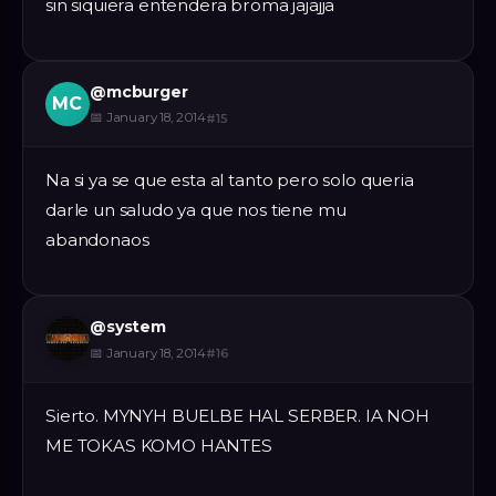
sin siquiera entendera broma jajajja
@
mcburger
MC
📅
January 18, 2014
#
15
Na si ya se que esta al tanto pero solo queria
darle un saludo ya que nos tiene mu
abandonaos
@
system
📅
January 18, 2014
#
16
Sierto. MYNYH BUELBE HAL SERBER. IA NOH
ME TOKAS KOMO HANTES