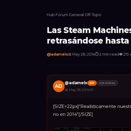
Hub
›
Forum
›
General
›
Off-Topic
Las Steam Machines
retrasándose hasta 
@
adamelx
📅
May 28, 2014
⏱
2 min read
👁
215
@
adamelx
OP
ORIGINAL
AD
📅
May 28, 2014
#
1
[SIZE=22px]“Realísticamente nuestr
no en 2014”[/SIZE]