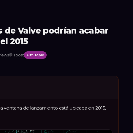
 de Valve podrían acabar
el 2015
views
💬
1
post
Off-Topic
a ventana de lanzamiento está ubicada en 2015,