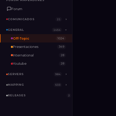
FORUM MAPEADORES
FORUM MAPEADORES
Forum
Forum
COMUNICADOS
COMUNICADOS
›
›
21
21
GENERAL
GENERAL
›
1454
1454
›
Off-Topic
1024
SERVERS
›
984
Presentaciones
349
MAPPING
›
533
International
28
RELEASES
2
Youtube
28
SERVERS
›
984
MAPPING
›
533
RELEASES
2