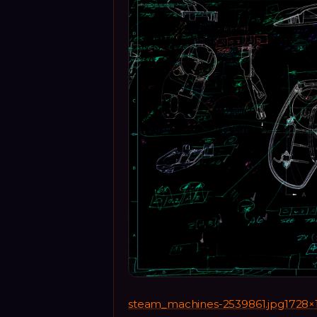
steam_machines-2539861.jpg1728×