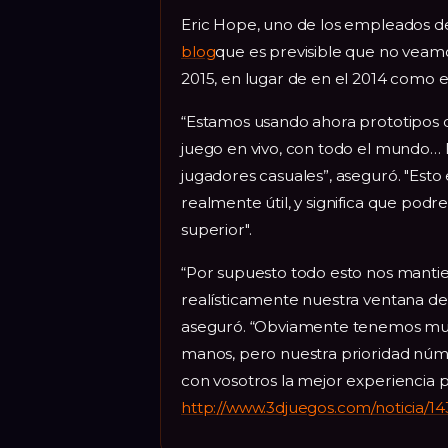
Eric Hope, uno de los empleados de
blog
que es previsible que no veam
2015, en lugar de en el 2014 como e
“Estamos usando ahora prototipos d
juego en vivo, con todo el mundo… D
jugadores casuales”, aseguró. "Es
realmente útil, y significa que po
superior".
“Por supuesto todo esto nos manti
realísticamente nuestra ventana de
aseguró. “Obviamente tenemos muc
manos, pero nuestra prioridad núme
con vosotros la mejor experiencia p
http://www.3djuegos.com/noticia/1