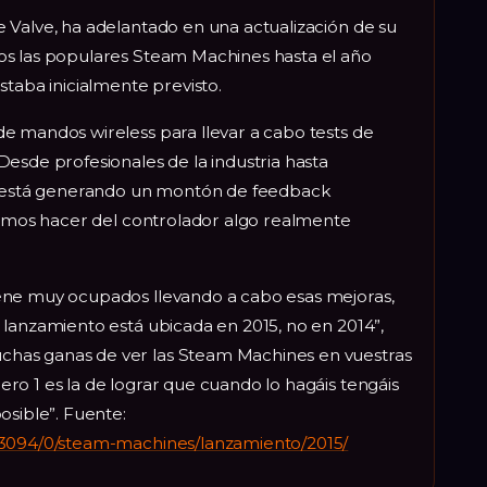
 Valve, ha adelantado en una actualización de su
os las populares Steam Machines hasta el año
staba inicialmente previsto.
e mandos wireless para llevar a cabo tests de
esde profesionales de la industria hasta
to está generando un montón de feedback
dremos hacer del controlador algo realmente
ene muy ocupados llevando a cabo esas mejoras,
 lanzamiento está ubicada en 2015, no en 2014”,
has ganas de ver las Steam Machines en vuestras
ro 1 es la de lograr que cuando lo hagáis tengáis
osible”. Fuente:
43094/0/steam-machines/lanzamiento/2015/