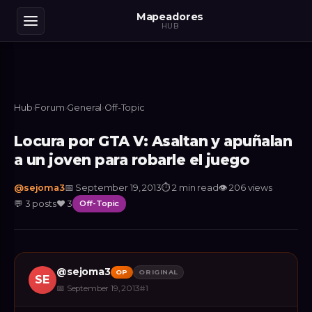
Mapeadores
HUB
Hub
›
Forum
›
General
›
Off-Topic
Locura por GTA V: Asaltan y apuñalan
a un joven para robarle el juego
@
sejoma3
📅
September 19, 2013
⏱
2 min read
👁
206
views
💬
3
posts
❤️
3
Off-Topic
@
sejoma3
OP
ORIGINAL
SE
📅
September 19, 2013
#
1