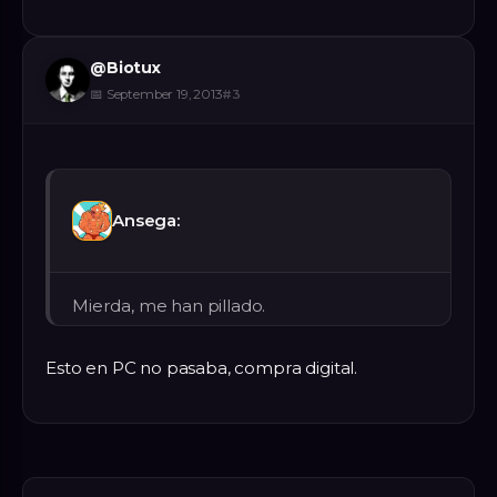
@
Biotux
📅
September 19, 2013
#
3
Ansega:
Mierda, me han pillado.
Esto en PC no pasaba, compra digital.