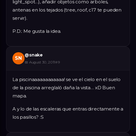
light_spot…), añadir objetos como arboles,
antenas en los tejados (tree, roof, c17 te pueden
servir).
P.D.: Me gusta la idea.
@
snake
SN
📅
August 30, 2011
#
9
La piscinaaaaaaaaaaaa! se ve el cielo en el suelo
de la piscina arreglaló daña la vista… xD Buen
mapa.
A y lo de las escaleras que entras directamente a
los pasillos? :S