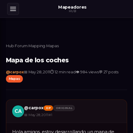
Mapeadores
HUB
Hub
›
Forum
›
Mapping
›
Mapas
Mapa de los coches
@
carpox
📅
May 28, 2011
⏱
12 min read
👁
984
views
💬
27
posts
Mapas
@
carpox
OP
ORIGINAL
CA
📅
May 28, 2011
#
1
Hola amigos, estoy desarrollando un mapa de