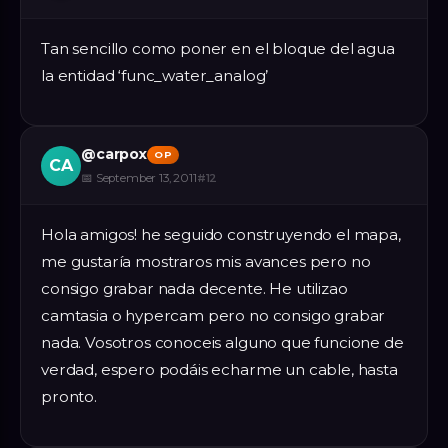
Tan sencillo como poner en el bloque del agua
la entidad ‘func_water_analog’
@
carpox
OP
CA
📅
September 13, 2011
#
12
Hola amigos! he seguido construyendo el mapa,
me gustaría mostraros mis avances pero no
consigo grabar nada decente. He utilizao
camtasia o hypercam pero no consigo grabar
nada. Vosotros conoceis alguno que funcione de
verdad, espero podáis echarme un cable, hasta
pronto.