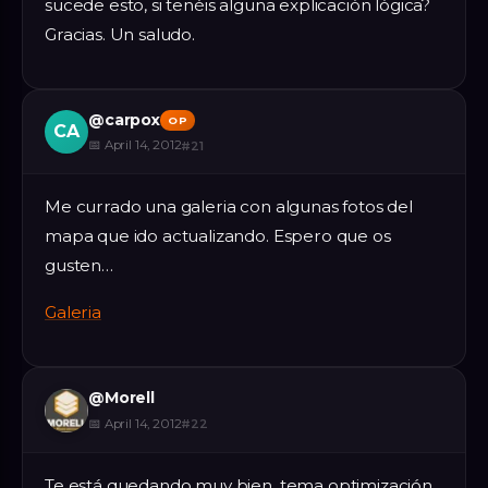
sucede esto, si tenéis alguna explicación lógica?
Gracias. Un saludo.
@
carpox
OP
CA
📅
April 14, 2012
#
21
Me currado una galeria con algunas fotos del
mapa que ido actualizando. Espero que os
gusten…
Galeria
@
Morell
📅
April 14, 2012
#
22
Te está quedando muy bien, tema optimización