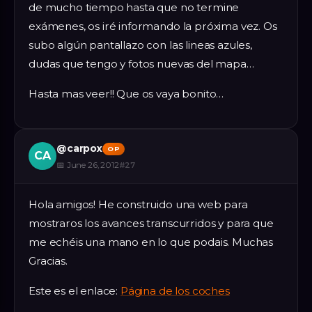
de mucho tiempo hasta que no termine
exámenes, os iré informando la próxima vez. Os
subo algún pantallazo con las lineas azules,
dudas que tengo y fotos nuevas del mapa…
Hasta mas veer!! Que os vaya bonito…
@
carpox
OP
CA
📅
June 26, 2012
#
27
Hola amigos! He construido una web para
mostraros los avances transcurridos y para que
me echéis una mano en lo que podais. Muchas
Gracias.
Este es el enlace:
Página de los coches