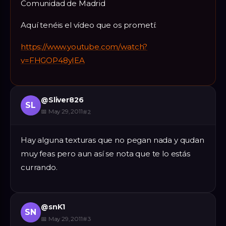
Comunidad de Madrid
Aquí tenéis el vídeo que os prometí:
https://www.youtube.com/watch?
v=FHGOP48yIEA
@
Sliver826
SL
📅
May 29, 2011
#
2
Hay alguna texturas que no pegan nada y qudan
muy feas pero aun así se nota que te lo estás
currando.
@
snK1
SN
📅
May 29, 2011
#
3