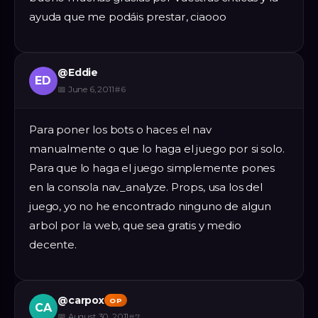
ayuda que me podáis prestar, ciaooo
@
Eddie
ED
📅
June 6, 2011
#
6
Para poner los bots o haces el nav
manualmente o que lo haga el juego por si solo.
Para que lo haga el juego simplemente pones
en la consola nav_analyze. Props, usa los del
juego, yo no he encontrado ninguno de algun
arbol por la web, que sea gratis y medio
decente.
@
carpox
OP
CA
📅
August 30, 2011
#
7