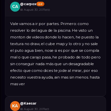
@
carpox
OP
CA
📅
August 30, 2011
#
10
Vale vamos a ir por partes. Primero: como
resolver lo del agua de la piscina. He visto un
monton de videos donde lo hacen, he puesto la
textura no draw, el cube map y lo otro y no sale
el puto agua bien, nose si es por que se compila
mal o que carajo pasa, he probado de todo pero
sin conseguir nada más que un desagradable
efecto que como dices te jode al mirar, por eso
necesito vuestra ayuda, ain mas sin menos. hasta
mas ver
@
Kaesar
KA
📅
August 30, 2011
#
11