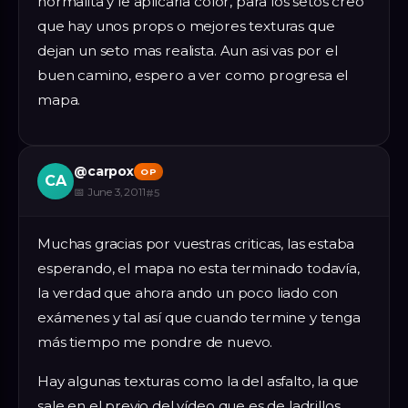
normalita y le aplicaria color, para los setos creo
que hay unos props o mejores texturas que
dejan un seto mas realista. Aun asi vas por el
buen camino, espero a ver como progresa el
mapa.
@
carpox
OP
CA
📅
June 3, 2011
#
5
Muchas gracias por vuestras criticas, las estaba
esperando, el mapa no esta terminado todavía,
la verdad que ahora ando un poco liado con
exámenes y tal así que cuando termine y tenga
más tiempo me pondre de nuevo.
Hay algunas texturas como la del asfalto, la que
sale en el previo del vídeo que es de ladrillos