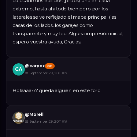
colocado dos edificios (props) uno en cada
extremo, hasta ahi todo bien pero por los
laterales se ve reflejado el mapa principal (las
casas de los lados, los garajes como
transparente y muy feo. Alguna impresión inicial,
espero vuestra ayuda, Gracias.
@
carpox
OP
CA
📅
September 29, 2011
#
17
Holaaaa??? queda alguien en este foro
@
Morell
📅
September 29, 2011
#
18