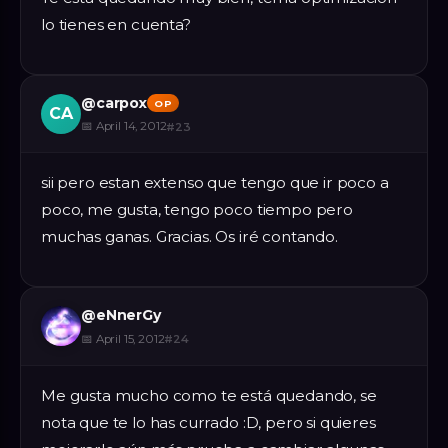
lo tienes en cuenta?
@
carpox
OP
CA
📅
April 14, 2012
#
23
sii pero estan extenso que tengo que ir poco a
poco, me gusta, tengo poco tiempo pero
muchas ganas. Gracias. Os iré contando.
@
eNnerGy
📅
April 15, 2012
#
24
Me gusta mucho como te está quedando, se
nota que te lo has currado :D, pero si quieres