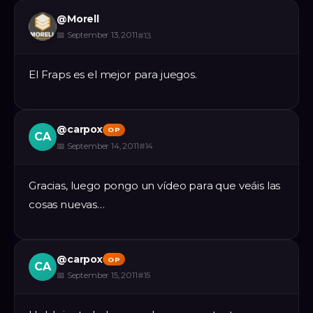
@
Morell
📅
September 13, 2011
#
13
El Fraps es el mejor para juegos.
@
carpox
OP
CA
📅
September 14, 2011
#
14
Gracias, luego pongo un vídeo para que veáis las
cosas nuevas…
@
carpox
OP
CA
📅
September 15, 2011
#
15