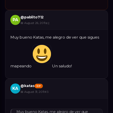
@
pablito712
PA
📅
August 26, 2011
#
2
Muy bueno Katas, me alegro de ver que sigues
mapeando
Un saludo!
@
katas
OP
KA
📅
August 31, 2011
#
3
Muy bueno Katas, me alegro de ver que