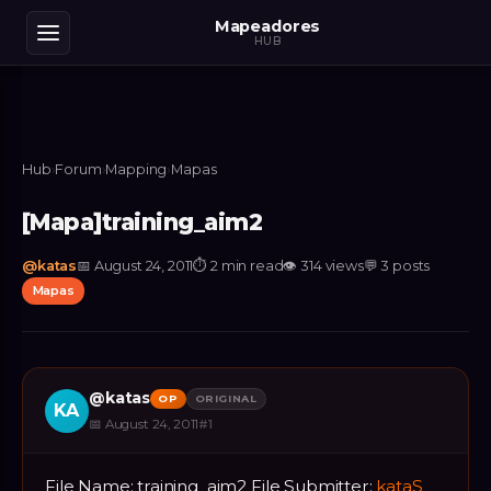
Mapeadores
HUB
Hub
›
Forum
›
Mapping
›
Mapas
[Mapa]training_aim2
@
katas
📅
August 24, 2011
⏱
2 min read
👁
314
views
💬
3
posts
Mapas
@
katas
OP
ORIGINAL
KA
📅
August 24, 2011
#
1
File Name: training_aim2 File Submitter:
kataS