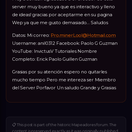
server muy bueno ya que es interactivo y lleno
de ideas! gracias por aceptarme en su pagina
Wep ya que me gusto demasiado… Saludos
Datos: Mi correo:
Pro.minerLool@Hotmail.com
Username: anil0312 Facebook: Paolo G Guzman
YouTube: InvictusV Tutoriales Nombre
Completo: Erick Paolo Guillen Guzman
Grasias por su atención espero no quitarles
mucho tiempo Pero me intereza ser Miembro
del Server Porfavor Un saludo Grande y Grasias
📋
This post is part of the historic Mapeadores forum. The
content is preserved exactly as it was originally published.