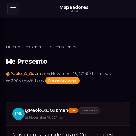
Mapeadores
HUB
Hub
›
Forum
›
General
›
Presentaciones
Me Presento
@
Paolo_G_Guzman
📅
November 18, 2014
⏱
1 min read
👁
306
views
💬
1
post
Presentaciones
@
Paolo_G_Guzman
OP
ORIGINAL
PA
📅
November 18, 2014
#
1
Muy buenas… agradezco a el Creador de este