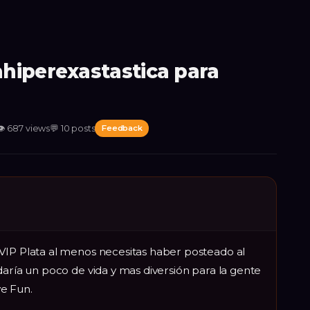
hiperexastastica para
👁
687
views
💬
10
posts
Feedback
VIP Plata al menos necesitas haber posteado al
daría un poco de vida y mas diversión para la gente
e Fun.