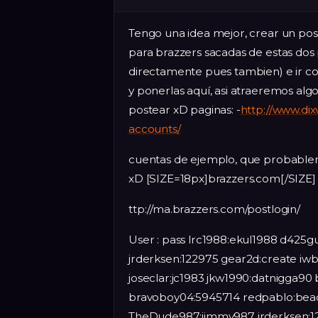
Tengo una idea mejor, crear un pos
para brazzers sacadas de estas dos 
directamente pues tambien) e ir co
y ponerlas aquí, asi atraeremos al
postear xD paginas: -
http://www.dix
accounts/
cuentas de ejemplo, que probablem
xD [SIZE=18px]brazzers.com[/SIZE]
ttp://ma.brazzers.com/postlogin/
User : pass lrc1988:ekul1988 d425
jrderksen:122975 gear2d:create i
joseclar:jc1983 jkw1990:datnigga90
bravoboy04:5945714 redpablo:beac
TheDude987:jimmy987 jrderksen:122