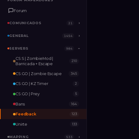
FORUM MAPEADORES
FORUM MAPEADORES
Forum
Forum
COMUNICADOS
COMUNICADOS
›
›
21
21
GENERAL
GENERAL
›
›
1454
1454
SERVERS
SERVERS
›
984
984
›
CS:S | ZombieMod |
210
MAPPING
›
533
Barricada + Escape
CS:GO | Zombie Escape
345
RELEASES
2
CS:GO | KZ Timer
2
CS:GO | Prey
5
Bans
164
Feedback
123
Unirte
133
MAPPING
›
533