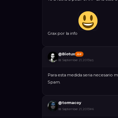
Grax por la info
@
Biotux
OP
📅
September 21, 2013
#
5
Para esta medida seria necesario m
Spam.
@
tormacoy
📅
September 21, 2013
#
6