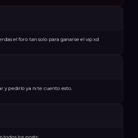
erdas el foro tan solo para ganarse el vip xd
r y pedirlo ya ni te cuento esto.
en todos los posts: