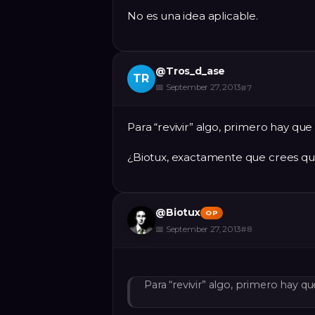
No es una idea aplicable.
@
Tros_d_ase
TR
📅
September 27, 2013
#
7
Para “revivir” algo, primero hay qu
¿Biotux, exactamente que crees que
@
Biotux
OP
📅
September 27, 2013
#
8
Para “revivir” algo, primero hay q