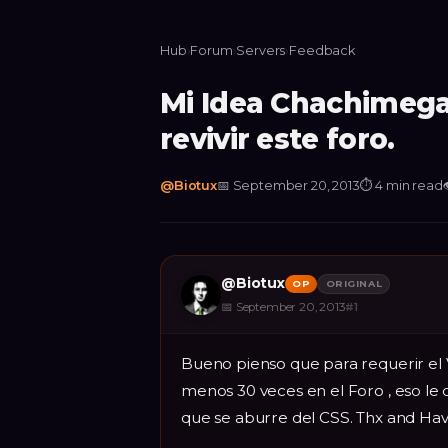
Hub
›
Forum
›
Servers
›
Feedback
Mi Idea Chachimega
revivir este foro.
@
Biotux
📅
September 20, 2013
⏱
4 min read
@
Biotux
OP
ORIGINAL
📅
September 20, 2013
#
1
Bueno pienso que para requerir el 
menos 30 veces en el Foro , eso le 
que se aburre del CSS. Thx and Hav