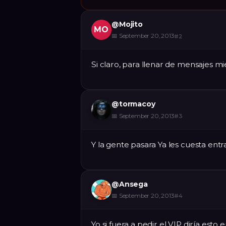
@
Mojito
MO
📅
September 20, 2013
#
2
Si claro, para llenar de mensajes mi
@
tormacoy
📅
September 20, 2013
#
3
Y la gente pasara Ya les cuesta entra
@
Ansega
📅
September 20, 2013
#
4
Yo si fuera a pedir el VIP diría esto 