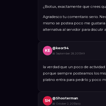
¿Biotux, exactamente que crees que
Agradesco tu comentario serio. Neces
mismo se postea poco me gustaria 
alternativa al servidor para discutir 
@
keor94
KE
📅
September 28, 2013
#
9
la verdad que un poco de actividad 
porque siempre posteamos los mism
platino entra para pedirlo y poco m
@
Shooterman
SH
📅
October 2, 2013
#
10