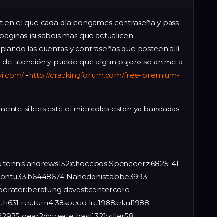
t en el que cada día pongamos contraseña y pass
paginas (si sabeis mas que actualicen
piando las cuentas y contraseñas que posteen alli
go de atención y puede que algun pajero se anime a
vi.com/
-
http://crackingforum.com/free-premium-
ente si lees esto el miercoles esten ya baneadas
gu:tennis andrews152:chocobos Spenceerz:6825141
wbontu33:b6448674 Nahedonist:abbe3993
 berater:beratung davesf:centercore
h631 rectum4:38speed lrc1988:ekul1988
975 gear2d:create basil1321:killer58