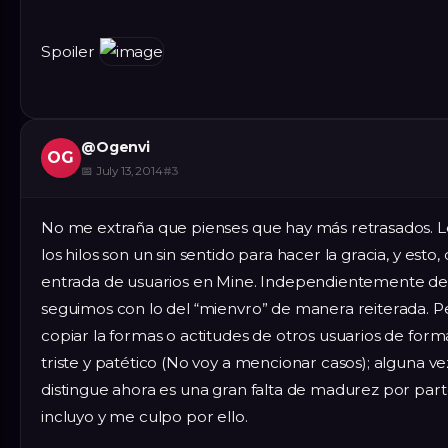
Spoiler
@
Ogenvi
OG
📅
July 13, 2014
#
3
No me extraña que pienses que hay más retrasados. L
los hilos son un sin sentido para hacer la gracia, y e
entrada de usuarios en Mine. Independientemente de la
seguimos con lo del “mienvro” de manera reiterada. Pe
copiar la formas o actitudes de otros usuarios de for
triste y patético (No voy a mencionar casos); alguna v
distingue ahora es una gran falta de madurez por par
incluyo y me culpo por ello.