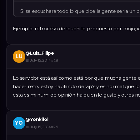
Si se escuchara todo lo que dice la gente seria un ca
Ejemplo: retroceso del cuchillo propuesto por mojo; ide
@
Luis_Filipe
LU
📅
July 15, 2014
#
28
Lo servidor está así como está por que mucha gente 
hacer retry estoy hablando de vip’s y es normal que lo
esta es mi humilde opinión ha quien le guste y otros no
@
Yonkilol
YO
📅
July 15, 2014
#
29