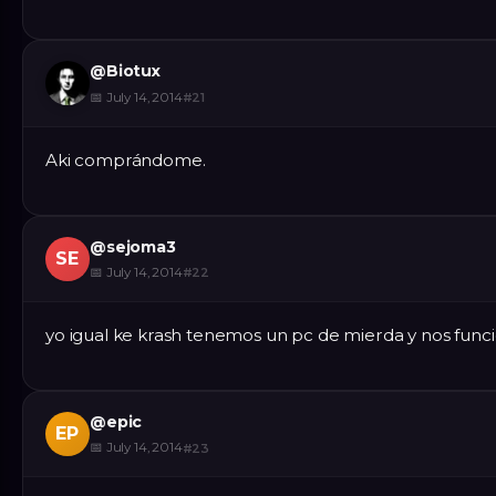
@
Biotux
📅
July 14, 2014
#
21
Aki comprándome.
@
sejoma3
SE
📅
July 14, 2014
#
22
yo igual ke krash tenemos un pc de mierda y nos funci
@
epic
EP
📅
July 14, 2014
#
23