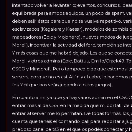
intentado volver a levantarlo; eventos, concursos, idea
equilibrada para ambos equipos, un poco de spam, v
deben salir éstos para que no se vuelva repetitivo, v
esclavizados (Kagalera y Kaesar), modelos de zombis o
mapeadores (Epic y Mojonero), nuevos modos de juego (
Morell), incentivar la actividad del foro, también se in
Y más cosas que me habré dejado. Los que se conect
Morell y otros admins (Epic, Battuu, Emilio/Crack49, To
CSGO y Minecraft. Pero tampoco digo que estemos las 
servers, porque no es así. Al fin y al cabo, lo hacemos 
(es fácil que nos veáis jugando a otros juegos).
En cuanto a mí, ya que ya hay varios admin en el CSGO
entrar más al de CSS, en la medida que mi portátil de
entrar al server me lo permitan. De todas formas, los
cuenta que tenéis el comando !call para reportar a ju
precioso canal de ts3 en el que os podéis conectar y h