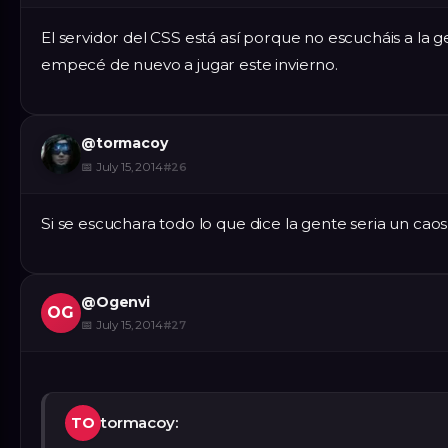
El servidor del CSS está así porque no escucháis a la 
empecé de nuevo a jugar este invierno.
@
tormacoy
📅
July 15, 2014
#
26
Si se escuchara todo lo que dice la gente seria un caos 
@
Ogenvi
OG
📅
July 15, 2014
#
27
tormacoy:
TO