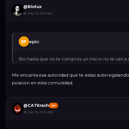
@
Biotux
📅
July 14, 2014
#
17
epic:
EP
Bio hasta que no te compres un micro no te van a 
Me encanta esa autoridad que te estas autoregalando 
posición en esta comunidad.
@
CATKrash
OP
📅
July 14, 2014
#
18