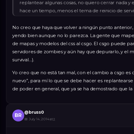
replantear algunas cosas, no quiero cerrar nada y el
hace un tiempo, menos el tema de reinicio de serv
No creo que haya que volver a ningún punto anterior, 
yendo bien aunque no lo parezca. La gente que mapea
de mapas y modelos del css al csgo. El csgo puede par
servidores de zombies y aún hay que depurarlo, y el m
survival…).
Yo creo que no está tan mal, con el cambio a csgo e
nuevo”, para mí lo que se debe hacer es replantearse la
de poder en general, que ya se ha demostrado que la 
@
bruss0
BR
📅
July 14, 2014
#
12