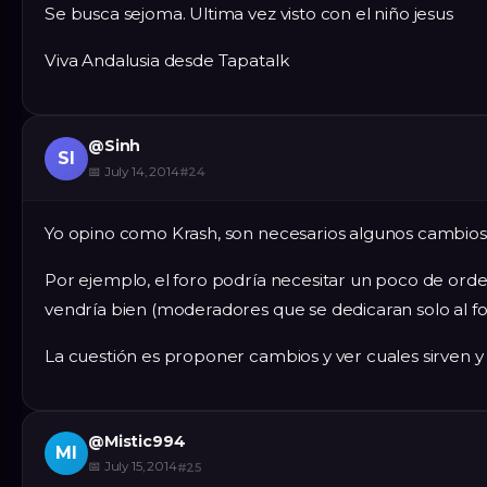
Se busca sejoma. Ultima vez visto con el niño jesus
Viva Andalusia desde Tapatalk
@
Sinh
SI
📅
July 14, 2014
#
24
Yo opino como Krash, son necesarios algunos cambios 
Por ejemplo, el foro podría necesitar un poco de ord
vendría bien (moderadores que se dedicaran solo al for
La cuestión es proponer cambios y ver cuales sirven y 
@
Mistic994
MI
📅
July 15, 2014
#
25