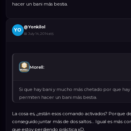
hacer un bani más bestia.
@
Yonkilol
YO
📅
July 14, 2014
#
15
Morell:
Si que hay bani y mucho más chetado por que hay
permiten hacer un bani más bestia.
La cosa es, ¿están esos comando activados? Porque d
conseguido juntar más de dos saltos… Igual es más com
que estoy perdiendo práctica xD.