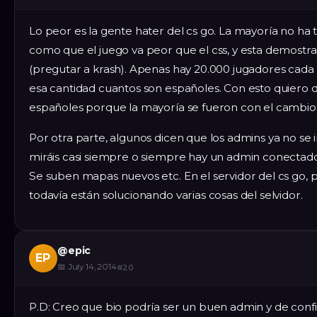
Lo peor es la gente hater del cs go. La mayoría no ha 
como que el juego va peor que el css, y esta demostrad
(pregutar a krash). Apenas hay 20.000 jugadores cada 
esa cantidad cuantos son españoles. Con esto quiero dec
españoles porque la mayoría se fueron con el cambio 
Por otra parte, algunos dicen que los admins ya no se i
miráis casi siempre o siempre hay un admin conectado 
Se suben mapas nuevos etc. En el servidor del cs go,
todavía están solucionando varias cosas del selvidor.
@
epic
EP
📅
July 14, 2014
#
20
P.D: Creo que bio podría ser un buen admin y de conf