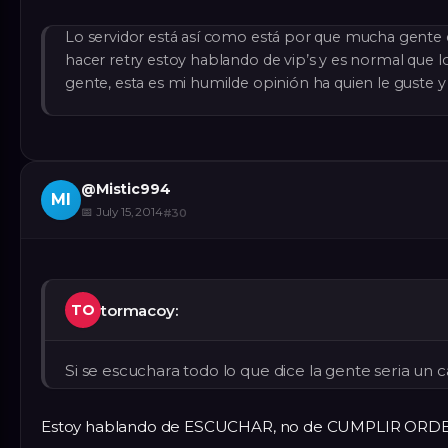
Lo servidor está así como está por que mucha gente 
hacer retry estoy hablando de vip’s y es normal que l
gente, esta es mi humilde opinión ha quien le guste y 
@
Mistic994
MI
📅
July 15, 2014
#
30
tormacoy:
TO
Si se escuchara todo lo que dice la gente seria un ca
Estoy hablando de ESCUCHAR, no de CUMPLIR ORDEN