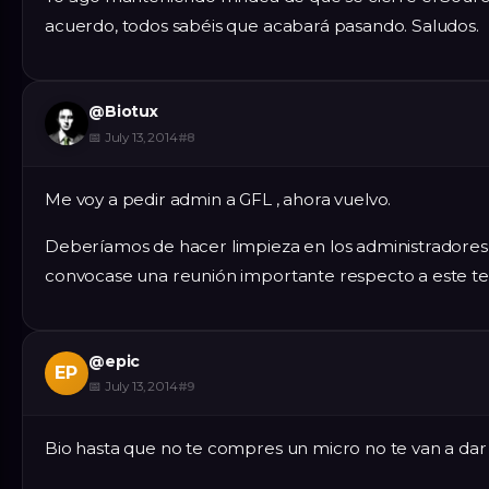
acuerdo, todos sabéis que acabará pasando. Saludos.
@
Biotux
📅
July 13, 2014
#
8
Me voy a pedir admin a GFL , ahora vuelvo.
Deberíamos de hacer limpieza en los administradores 
convocase una reunión importante respecto a este t
@
epic
EP
📅
July 13, 2014
#
9
Bio hasta que no te compres un micro no te van a dar