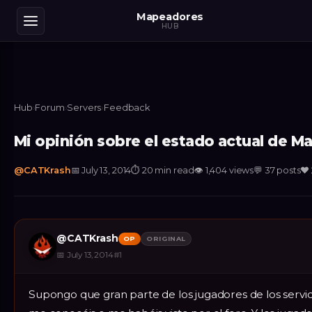
Mapeadores
HUB
Hub
›
Forum
›
Servers
›
Feedback
Mi opinión sobre el estado actual de 
@
CATKrash
📅
July 13, 2014
⏱
20 min read
👁
1,404
views
💬
37
posts
❤️
@
CATKrash
OP
ORIGINAL
📅
July 13, 2014
#
1
Supongo que gran parte de los jugadores de los serv