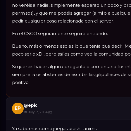
no veréis a nadie, simplemente esperad un poco y p
permisos), y que me podéis agregar (a mi o a cualquie
pedir cualquier cosa relacionada con el server.
En el CSGO seguramente seguiré entrando.
Bueno, más o menos eso es lo que tenía que decir. M
poco serio xD , pero así es como veo la comunidad po
Si queréis hacer alguna pregunta o comentario, los in
siempre, si os abstenéis de escribir las gilipolleces d
positivo.
@
epic
EP
📅
July 13, 2014
#
2
Ya sabemos como juegas krash…anims