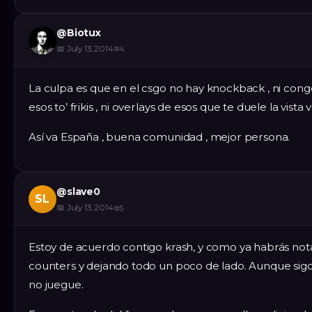
@
Biotux
📅
July 13, 2014
#
4
La culpa es que en el csgo no hay knockback , ni congela
esos to’ frikis , ni overlays de esos que te duele la vista 
Así va España , buena comunidad , mejor persona.
@
slave0
SL
📅
July 13, 2014
#
5
Estoy de acuerdo contigo krash, y como ya habrás not
counters y dejando todo un poco de lado. Aunque sigo 
no juegue.