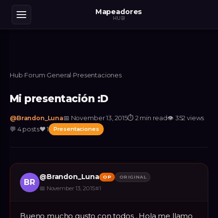
Mapeadores
HUB
Hub
›
Forum
›
General
›
Presentaciones
Mi presentación :D
@
Brandon_Luna
📅
November 13, 2015
⏱
2 min read
👁
352
views
💬
4
posts
❤️
1
Presentaciones
@
Brandon_Luna
OP
ORIGINAL
BR
📅
November 13, 2015
#
1
Bueno mucho gusto con todos . Hola me llamo