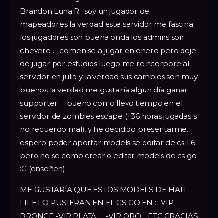
Brandon Luna R . soy un jugador de
mapeadores la verdad este servidor me fascina
los jugadores son buena onda los admins son
chevere … comen se a jugar en enero pero deje
de jugar por estudios luego me reincorpore al
servidor en julio y la verdad sus cambios son muy
buenos la verdad me gustaría algun día ganar
supporter … bueno como llevo tiempo en el
servidor de zombies escape (+36 horas jugadas si
no recuerdo mal), y he decidido presentarme.
espero poder aportar models se editar de cs 1.6
pero no se como crear o editar models de cs go
:C (enseñen)
ME GUSTARÍA QUE ESTOS MODELS DE HALF
LIFE LO PUSIERAN EN EL CS GO EN : -VIP-
BRONCE -VIP PLATA … -VIP ORO… ETC GRACIAS