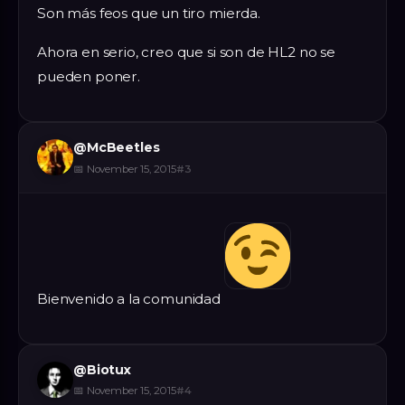
Son más feos que un tiro mierda.
Ahora en serio, creo que si son de HL2 no se
pueden poner.
@
McBeetles
📅
November 15, 2015
#
3
Bienvenido a la comunidad
@
Biotux
📅
November 15, 2015
#
4