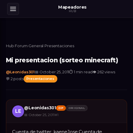
Mapeadores
HUB
Hub
›
Forum
›
General
›
Presentaciones
Mi presentacion (sorteo minecraft)
@
Leonidas301
📅
October 25, 2011
⏱
1 min read
👁
262
views
💬
2
posts
Presentaciones
@
Leonidas301
OP
ORIGINAL
LE
📅
October 25, 2011
#
1
Cuenta de twitter: kaeneJose Cuenta de