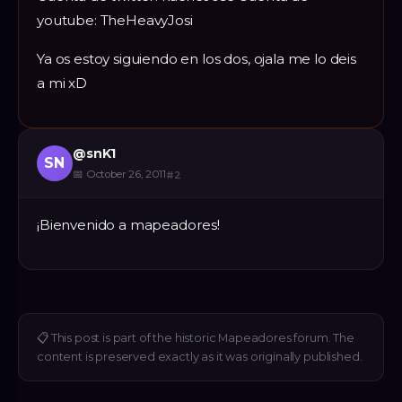
youtube: TheHeavyJosi
Ya os estoy siguiendo en los dos, ojala me lo deis
a mi xD
@
snK1
SN
📅
October 26, 2011
#
2
¡Bienvenido a mapeadores!
📋
This post is part of the historic Mapeadores forum. The
content is preserved exactly as it was originally published.