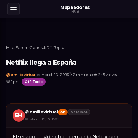
Mapeadores
HUB
Hub
›
Forum
›
General
›
Off-Topic
Netflix llega a España
@
emiliovirtual
📅
March 10, 2015
⏱
2 min read
👁
245
views
💬
1
post
Off-Topic
@
emiliovirtual
OP
ORIGINAL
EM
📅
March 10, 2015
#
1
El servicio de vídeo bajo demanda Netflix, uno